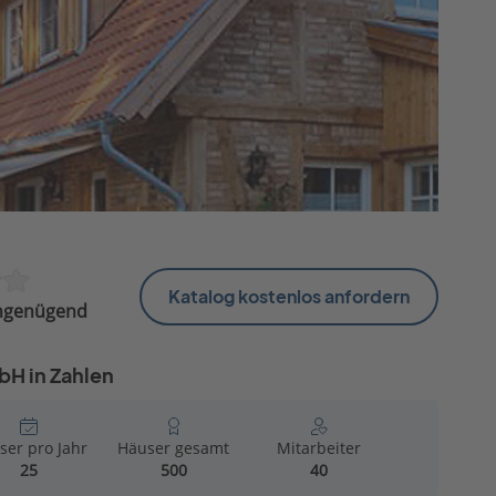
Katalog kostenlos anfordern
ngenügend
bH in Zahlen
ser pro Jahr
Häuser gesamt
Mitarbeiter
25
500
40