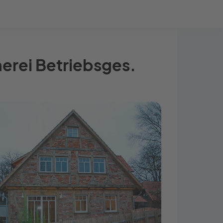
Bauprojekt-Quiz
Mein Konto
Baupartner
Anmelden
merei Betriebsges.