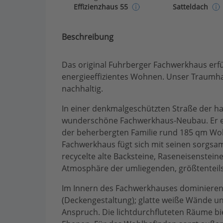
Effizienzhaus 55
Satteldach
Beschreibung
Das original Fuhrberger Fachwerkhaus erf
energieeffizientes Wohnen. Unser Traumhaus
nachhaltig.
In einer denkmalgeschützten Straße der h
wunderschöne Fachwerkhaus-Neubau. Er erö
der beherbergten Familie rund 185 qm Woh
Fachwerkhaus fügt sich mit seinen sorgsa
recycelte alte Backsteine, Raseneisenstein
Atmosphäre der umliegenden, größtenteils
Im Innern des Fachwerkhauses dominieren 
(Deckengestaltung); glatte weiße Wände
Anspruch. Die lichtdurchfluteten Räume 