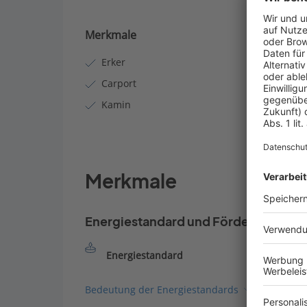
Merkmale
Erker
Carport
Kamin
Merkmale
Energiestandard und Förderung
Energiestandard
Bedeutung der Energiestandards