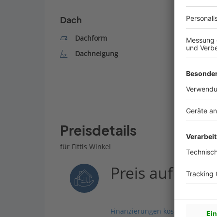
Dach
Dachform
Dachneigung
Preisdetails
für Fittis Winkel
Preis auf Anfr
Finanzierungen kostenlos vergle