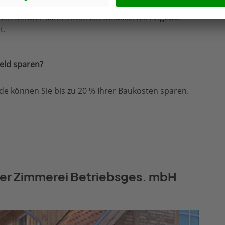
, ein Berater kann Ihnen ein detailliertes Angebot
t.
eld sparen?
e können Sie bis zu 20 % Ihrer Baukosten sparen.
ger Zimmerei Betriebsges. mbH