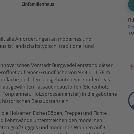
Einfamilienhaus
Fit
Be
18
üllt alle Anforderungen an modernes und
 ist landschaftstypisch, traditionell und
annoverschen Vorstadt Burgwedel entstand dieser
ffnet auf einer Grundfläche von 9,44 × 11,76 m
nfläche, inkl. dem ausgebauten Spitzboden. Das
m ausgewählten Fassadenbaustoffen (Eichenholz,
e, Tonpfannen, Holzsprossenfenster) in die gebotene
 historischen Bausubstanz ein.
die Holzarten Eiche (Böden, Treppe) und Fichte
 und Lehmwände unterstreichen den modernen
bieten großzügiges und modernes Wohnen auf 3