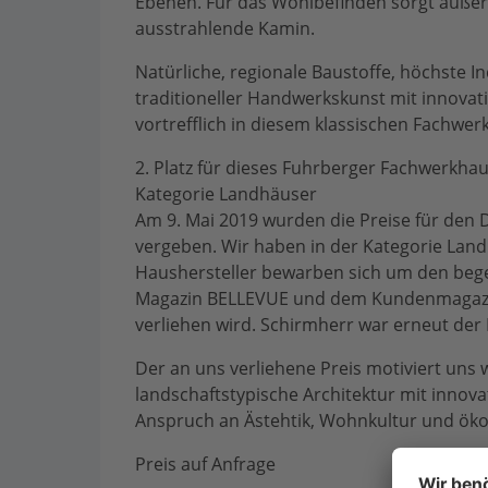
Ebenen. Für das Wohlbefinden sorgt auße
ausstrahlende Kamin.
Natürliche, regionale Baustoffe, höchste I
traditioneller Handwerkskunst mit innovat
vortrefflich in diesem klassischen Fachwer
2. Platz für dieses Fuhrberger Fachwerkh
Kategorie Landhäuser
Am 9. Mai 2019 wurden die Preise für den
vergeben. Wir haben in der Kategorie Land
Haushersteller bewarben sich um den bege
Magazin BELLEVUE und dem Kundenmagazin
verliehen wird. Schirmherr war erneut de
Der an uns verliehene Preis motiviert uns
landschaftstypische Architektur mit innov
Anspruch an Ästehtik, Wohnkultur und öko
Preis auf Anfrage