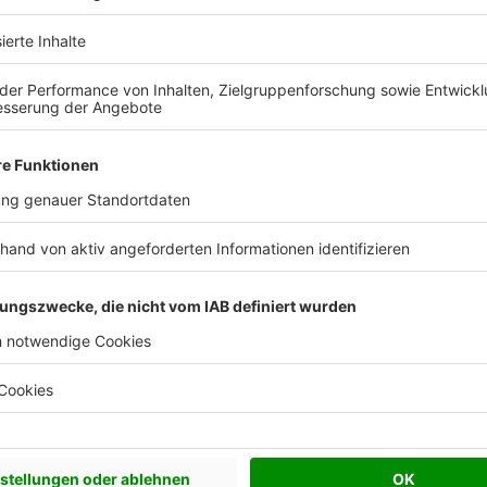
Satteldach
48°
48º
age
ichen