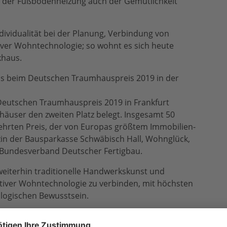
r der Fußbodenheizung auch der Gemütlichkeit
ndividualität bei der Planung, Verbindung von
iver Wohntechnologie; so wohnt es sich heute
khaus.
aus beim Deutschen Traumhauspreis 2019 in der
 Deutschen Traumhauspreis 2019 in Frankfurt
häuser den zweiten Platz belegt. Insgesamt 50
hrten Preis, der von Europas größtem Immobilien-
 der Bausparkasse Schwäbisch Hall, Wohnglück,
r Bundesverband Deutscher Fertigbau.
 weiterhin traditionelle Handwerkskunst und
ativer Wohntechnologie zu verbinden, mit höchsten
logischen Bewusstsein.