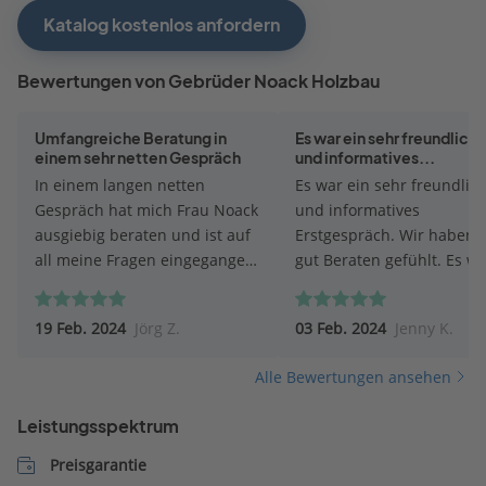
Katalog kostenlos anfordern
Bewertungen von Gebrüder Noack Holzbau
Umfangreiche Beratung in
Es war ein sehr freundlich
einem sehr netten Gespräch
und informatives...
In einem langen netten
Es war ein sehr freundlic
Gespräch hat mich Frau Noack
und informatives
ausgiebig beraten und ist auf
Erstgespräch. Wir haben 
all meine Fragen eingegangen.
gut Beraten gefühlt. Es w
Sie hat sich mehr Zeit
auf all unsere Ideen egal 
genommen, als ursprünglich
gute oder schlechte
19 Feb. 2024
Jörg Z.
03 Feb. 2024
Jenny K.
geplant. Ich hatte nicht das
eingegangen. Alternative
Gefühl, mit einer Verkäuferin
Ideen wurden besprochen
Alle Bewertungen ansehen
zu sprechen, sondern mit
Wir haben uns die gesam
jemandem, der sich mit
Zeit über wohl und verst
Leistungsspektrum
Hausbau auskennt. Frau
gefühlt.
Noack wirkte auf mich sehr
Preisgarantie
kompetent, authentisch und