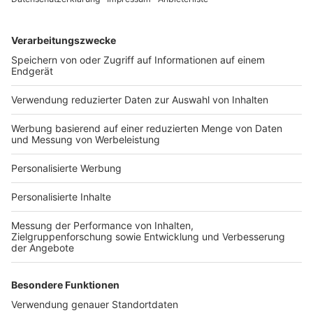
Services
Bauprojekt-Quiz
Häuser-Suche
Hausanbieter-Suche
Bauprojekt-Profil
Für Unternehmen
Ihre Baufirma auf bauen.de
Kostenloses Infogespräch