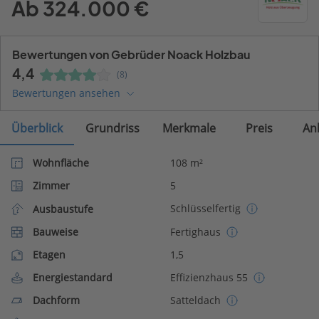
Ab 324.000 €
Bewertungen von Gebrüder Noack Holzbau
4,4
(8)
Bewertungen ansehen
Überblick
Grundriss
Merkmale
Preis
An
Wohnfläche
108 m²
Zimmer
5
Schlüsselfertig
Ausbaustufe
Bauweise
Fertighaus
Etagen
1,5
Energiestandard
Effizienzhaus 55
Dachform
Satteldach