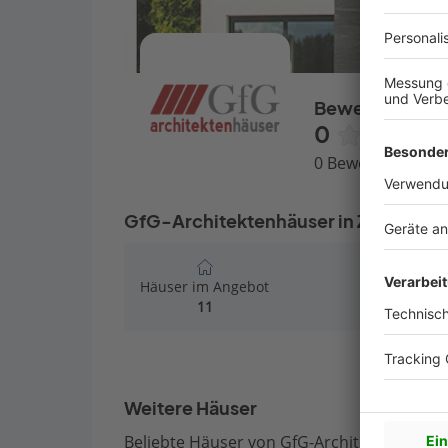
Bewertungen
0
0 Bewertungen
GfG-Architektenhäuser in Zahlen
Häuser im Angebot
11
Weitere Häuser
Beliebte Häuser von GfG-Architektenhäuse