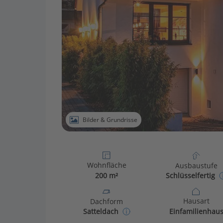
Bilder & Grundrisse
Wohnfläche
Ausbaustufe
200 m²
Schlüsselfertig
Hausart
Dachform
Einfamilienhau
Satteldach