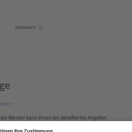
Satteldach
age
ichen
, ein Berater kann Ihnen ein detailliertes Angebot
t.