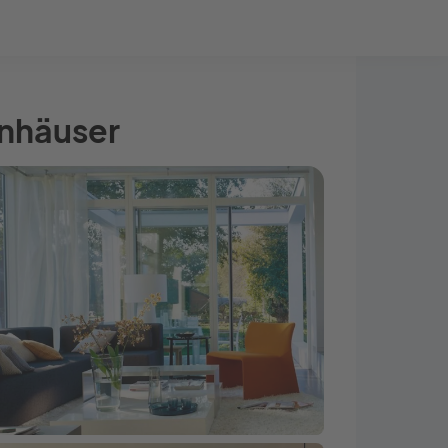
Bauprojekt-Quiz
Mein Konto
Baupartner
Anmelden
enhäuser