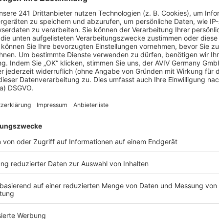
eld sparen?
e können Sie bis zu 20 % Ihrer Baukosten sparen.
hitektenhäuser
Zum Anbieterprofil