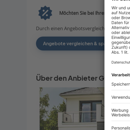
Möchten Sie bei Ihrem Projekt G
Durch einen Angebotsvergleich mit Bauen.d
Angebote vergleichen & sparen
Über den Anbieter GfG-Arc