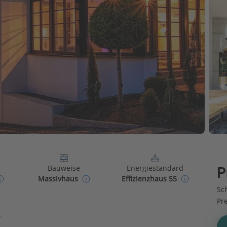
Bauweise
Energiestandard
P
Massivhaus
Effizienzhaus 55
Sch
Pr
s