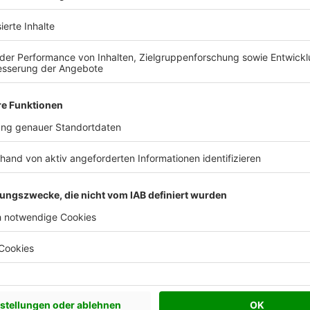
Katalog kostenlos anfordern
Keine
r
Alle Häuser