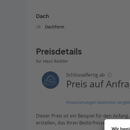
Dach
Dachform
Preisdetails
für Haus Redder
Schlüsselfertig ab
Preis auf Anfr
Finanzierungen kostenlos vergle
Dieser Preis ist ein Beispiel für den Anfang
erstellen, das Ihren Bedürfnissen entsprich