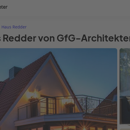
eter
uplanung
Hausausstattung
Haus Redder
s Redder von GfG-Architekt