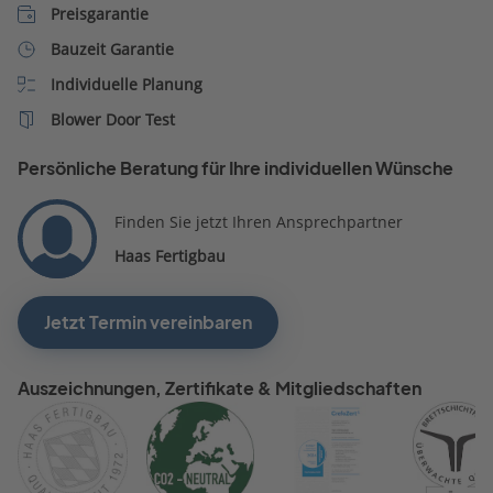
Preisgarantie
Firma entscheiden. Daher fällt
Haas jetzt bei uns raus. Wir
Bauzeit Garantie
hätten aber gerne mit Herrn
Individuelle Planung
Mundigl als Berater
Blower Door Test
weitergemacht, aber andere
Fertighausanbieter sagen uns
Persönliche Beratung für Ihre individuellen Wünsche
einfach mehr zu.
Finden Sie jetzt Ihren Ansprechpartner
Haas Fertigbau
Jetzt Termin vereinbaren
Auszeichnungen, Zertifikate & Mitgliedschaften