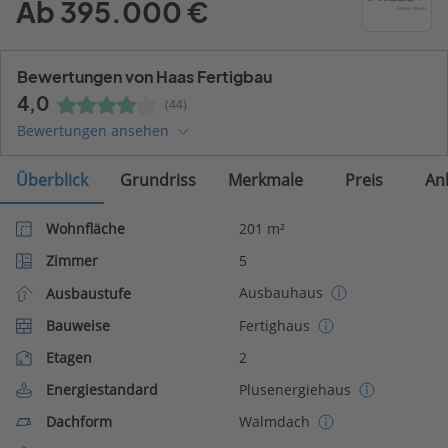
Ab 395.000 €
Bewertungen von Haas Fertigbau
4,0
(44)
Bewertungen ansehen
Überblick
Grundriss
Merkmale
Preis
An
Wohnfläche
201 m²
Zimmer
5
Ausbauhaus
Ausbaustufe
Bauweise
Fertighaus
Etagen
2
Energiestandard
Plusenergiehaus
Dachform
Walmdach