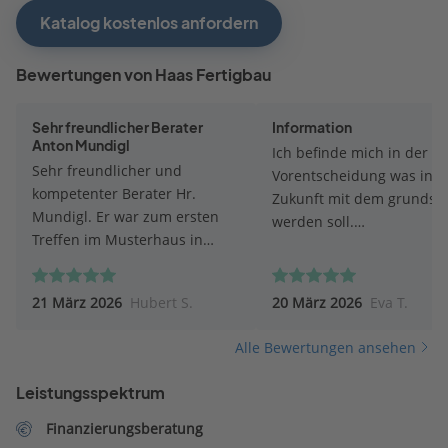
Katalog kostenlos anfordern
Bewertungen von Haas Fertigbau
Sehr freundlicher Berater
Information
Anton Mundigl
Ich befinde mich in der
Sehr freundlicher und
Vorentscheidung was in
kompetenter Berater Hr.
Zukunft mit dem grundst
Mundigl. Er war zum ersten
werden soll.
Treffen im Musterhaus in
Informationsmaterial
Poing sehr gut vorbereitet und
ausreichend und prompt.
hatte sogar schon ein Angebot
Besten Dank
21 März 2026
Hubert S.
20 März 2026
Eva T.
parat (aufgrund meiner
Angaben im Konfigurator)!
Alle Bewertungen ansehen
Haas war bei uns in der
engeren Wahl, aber
Leistungsspektrum
irgendwann muss man sich
(allein schon aus zeitlichen
Finanzierungsberatung
Gründen) für oder gegen eine