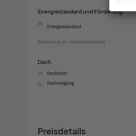
Energiestandard und Förderung
Energiestandard
Bedeutung der Energiestandards
Dach
Dachform
Dachneigung
Preisdetails