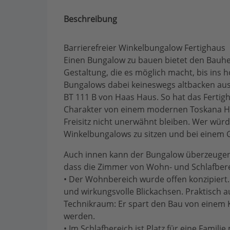
Beschreibung
Barrierefreier Winkelbungalow Fertighaus
Einen Bungalow zu bauen bietet den Bauherr
Gestaltung, die es möglich macht, bis ins
Bungalows dabei keineswegs altbacken au
BT 111 B von Haas Haus. So hat das Ferti
Charakter von einem modernen Toskana Ha
Freisitz nicht unerwähnt bleiben. Wer würd
Winkelbungalows zu sitzen und bei einem G
Auch innen kann der Bungalow überzeugen.
dass die Zimmer von Wohn- und Schlafbere
• Der Wohnbereich wurde offen konzipiert.
und wirkungsvolle Blickachsen. Praktisch 
Technikraum: Er spart den Bau von einem K
werden.
• Im Schlafbereich ist Platz für eine Famil