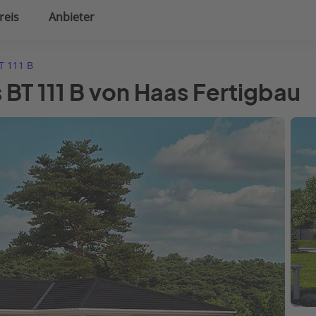
reis
Anbieter
uplanung
Hausausstattung
T 111 B
 BT 111 B von Haas Fertigbau