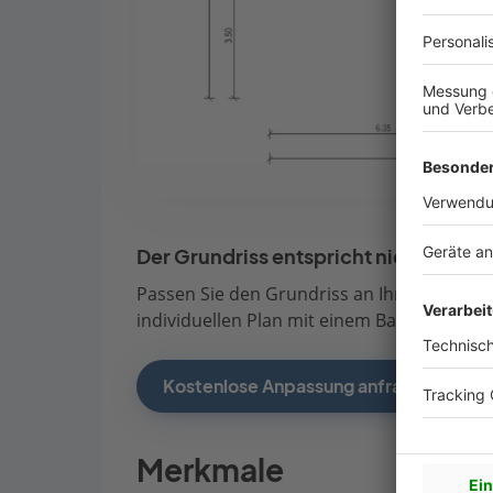
Der Grundriss entspricht nicht Ihren
Passen Sie den Grundriss an Ihre persönli
individuellen Plan mit einem Bauberater de
Kostenlose Anpassung anfragen
Merkmale