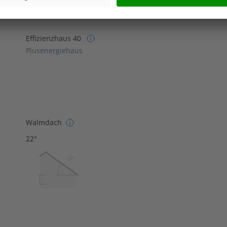
Effizienzhaus 40
Plusenergiehaus
Walmdach
22°
22º