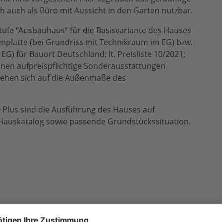
h auch als Büro mit Aussicht in den Garten nutzbar.
tufe “Ausbauhaus“ für die Basisvariante des Hauses
denplatte (bei Grundriss mit Technikraum im EG) bzw.
G) für Bauort Deutschland; lt. Preisliste 10/2021;
nen aufpreispflichtige Sonderausstattungen
ehen sich auf die Außenmaße des
0 Plus sind die Ausführung des Hauses auf
Hauskatalog sowie passende Grundstückssituation.