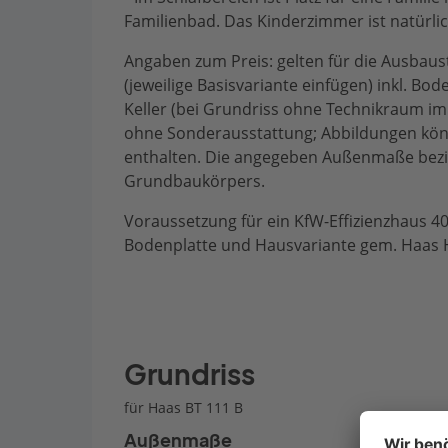
Familienbad. Das Kinderzimmer ist natürlic
Angaben zum Preis: gelten für die Ausbaus
(jeweilige Basisvariante einfügen) inkl. Bo
Keller (bei Grundriss ohne Technikraum im E
ohne Sonderausstattung; Abbildungen kön
enthalten. Die angegeben Außenmaße bezi
Grundbaukörpers.
Voraussetzung für ein KfW-Effizienzhaus 4
Bodenplatte und Hausvariante gem. Haas 
Grundriss
für Haas BT 111 B
Außenmaße