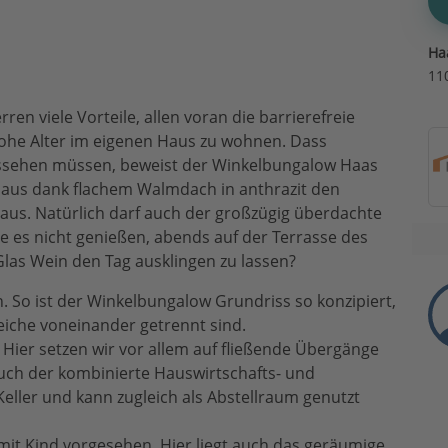
Ha
11
en viele Vorteile, allen voran die barrierefreie
 hohe Alter im eigenen Haus zu wohnen. Dass
ssehen müssen, beweist der Winkelbungalow Haas
ghaus dank flachem Walmdach in anthrazit den
us. Natürlich darf auch der großzügig überdachte
e es nicht genießen, abends auf der Terrasse des
las Wein den Tag ausklingen zu lassen?
 So ist der Winkelbungalow Grundriss so konzipiert,
iche voneinander getrennt sind.
 Hier setzen wir vor allem auf fließende Übergänge
auch der kombinierte Hauswirtschafts- und
eller und kann zugleich als Abstellraum genutzt
ie mit Kind vorgesehen. Hier liegt auch das geräumige