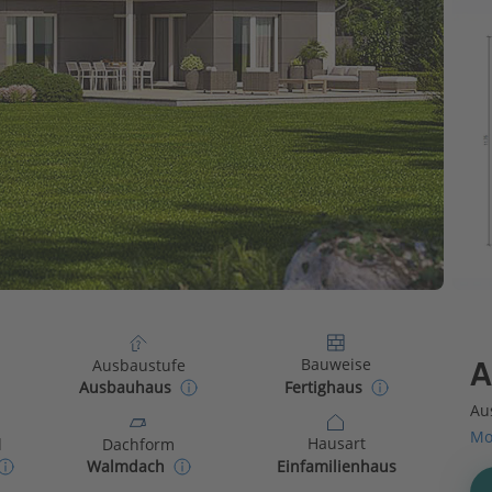
Bauweise
Ausbaustufe
A
Fertighaus
Ausbauhaus
Au
Mo
Hausart
d
Dachform
Einfamilienhaus
Walmdach