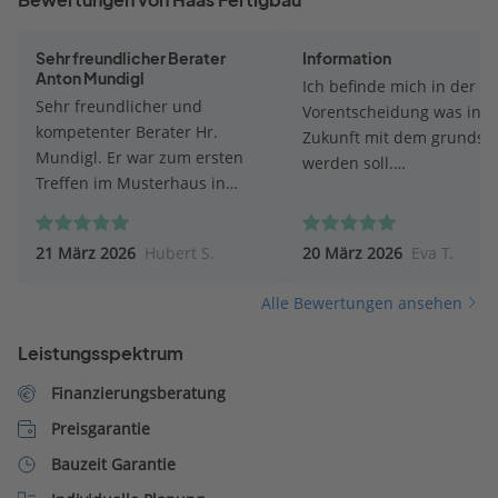
Sehr freundlicher Berater
Information
Anton Mundigl
Ich befinde mich in der
Sehr freundlicher und
Vorentscheidung was in
kompetenter Berater Hr.
Zukunft mit dem grundst
Mundigl. Er war zum ersten
werden soll.
Treffen im Musterhaus in
Informationsmaterial
Poing sehr gut vorbereitet und
ausreichend und prompt.
hatte sogar schon ein Angebot
Besten Dank
21 März 2026
Hubert S.
20 März 2026
Eva T.
parat (aufgrund meiner
Angaben im Konfigurator)!
Alle Bewertungen ansehen
Haas war bei uns in der
engeren Wahl, aber
Leistungsspektrum
irgendwann muss man sich
(allein schon aus zeitlichen
Finanzierungsberatung
Gründen) für oder gegen eine
Preisgarantie
Firma entscheiden. Daher fällt
Haas jetzt bei uns raus. Wir
Bauzeit Garantie
hätten aber gerne mit Herrn