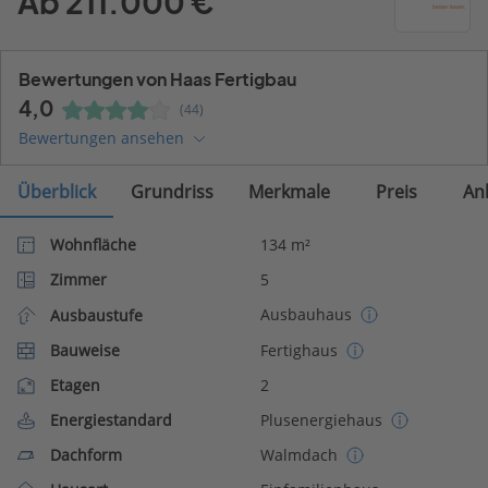
Ab 211.000 €
Bewertungen von Haas Fertigbau
4,0
(44)
Bewertungen ansehen
Überblick
Grundriss
Merkmale
Preis
An
Wohnfläche
134 m²
Zimmer
5
Ausbauhaus
Ausbaustufe
Bauweise
Fertighaus
Etagen
2
Energiestandard
Plusenergiehaus
Dachform
Walmdach