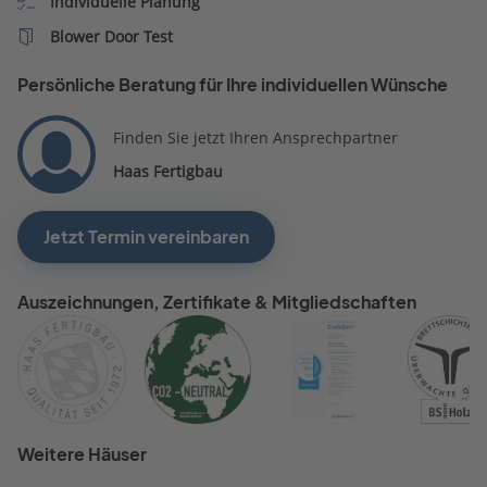
Individuelle Planung
Mundigl als Berater
Blower Door Test
weitergemacht, aber andere
Fertighausanbieter sagen uns
Persönliche Beratung für Ihre individuellen Wünsche
einfach mehr zu.
Finden Sie jetzt Ihren Ansprechpartner
Haas Fertigbau
Jetzt Termin vereinbaren
Auszeichnungen, Zertifikate & Mitgliedschaften
Weitere Häuser