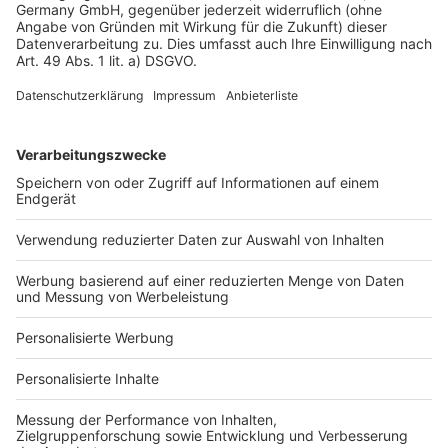
Datenschutz
Impressum
Fotonachweis
Services
Bauprojekt-Quiz
Häuser-Suche
Hausanbieter-Suche
Bauprojekt-Profil
Für Unternehmen
Ihre Baufirma auf bauen.de
Kostenloses Infogespräch