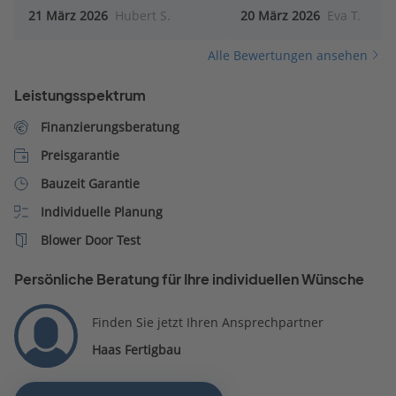
hatte sogar schon ein Angebot
Besten Dank
21 März 2026
Hubert S.
20 März 2026
Eva T.
parat (aufgrund meiner
Angaben im Konfigurator)!
Alle Bewertungen ansehen
Haas war bei uns in der
engeren Wahl, aber
Leistungsspektrum
irgendwann muss man sich
(allein schon aus zeitlichen
Finanzierungsberatung
Gründen) für oder gegen eine
Preisgarantie
Firma entscheiden. Daher fällt
Haas jetzt bei uns raus. Wir
Bauzeit Garantie
hätten aber gerne mit Herrn
Individuelle Planung
Mundigl als Berater
Blower Door Test
weitergemacht, aber andere
Fertighausanbieter sagen uns
Persönliche Beratung für Ihre individuellen Wünsche
einfach mehr zu.
Finden Sie jetzt Ihren Ansprechpartner
Haas Fertigbau