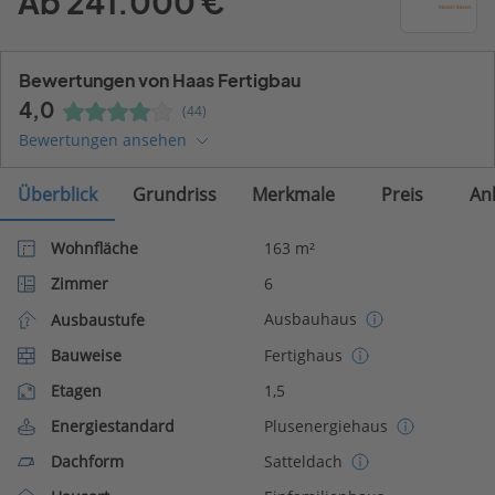
Ab 241.000 €
Bewertungen von Haas Fertigbau
4,0
(44)
Bewertungen ansehen
Überblick
Grundriss
Merkmale
Preis
An
Wohnfläche
163 m²
Zimmer
6
Ausbauhaus
Ausbaustufe
Bauweise
Fertighaus
Etagen
1,5
Energiestandard
Plusenergiehaus
Dachform
Satteldach