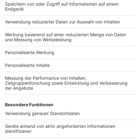
Bauprojekt-Quiz
Häuser-Suche
Hausanbieter-Suche
Bauprojekt-Profil
Für Unternehmen
Ihre Baufirma auf bauen.de
Kostenloses Infogespräch