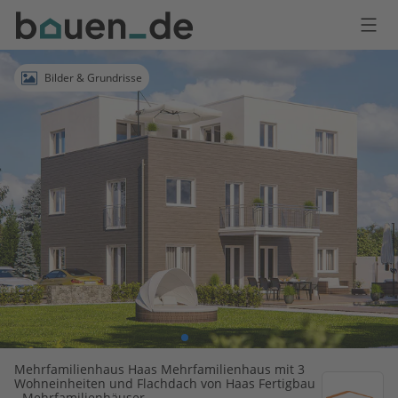
Bauen
Logo
Anmelden
Bilder & Grundrisse
Mehrfamilienhaus Haas Mehrfamilienhaus mit 3
Wohneinheiten und Flachdach von Haas Fertigbau
- Mehrfamilienhäuser