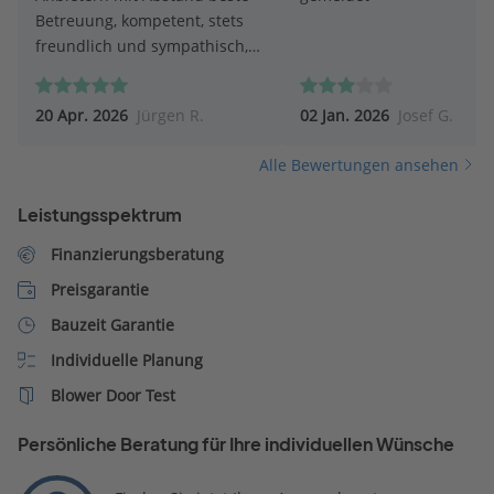
Betreuung, kompetent, stets
freundlich und sympathisch,
nachhaltig und weit über das
zu erwartende Engagement
20 Apr. 2026
Jürgen R.
02 Jan. 2026
Josef G.
hinausgehend. Dringend zu
empfehlen!!
Alle Bewertungen ansehen
Leistungsspektrum
Finanzierungsberatung
Preisgarantie
Bauzeit Garantie
Individuelle Planung
Blower Door Test
Persönliche Beratung für Ihre individuellen Wünsche