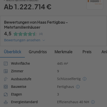
Ab 1.222.714 €
Bewertungen von Haas Fertigbau -
Mehrfamilienhäuser
4,5
(4)
Bewertungen ansehen
Überblick
Grundriss
Merkmale
Preis
An
Wohnfläche
445 m²
Zimmer
9
Schlüsselfertig
Ausbaustufe
Bauweise
Fertighaus
Etagen
3
Energiestandard
Effizienzhaus 40 NH