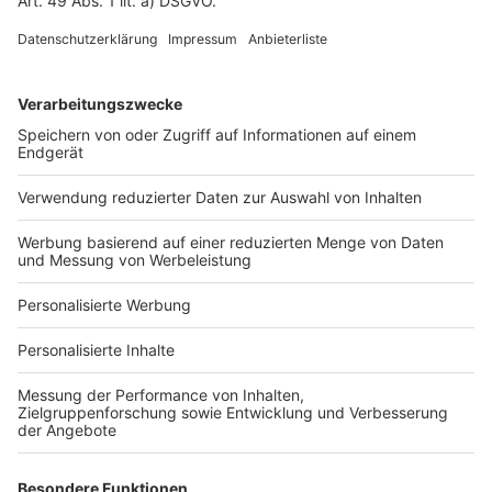
Fotonachweis
Services
Bauprojekt-Quiz
Häuser-Suche
Hausanbieter-Suche
Bauprojekt-Profil
Für Unternehmen
Ihre Baufirma auf bauen.de
Kostenloses Infogespräch