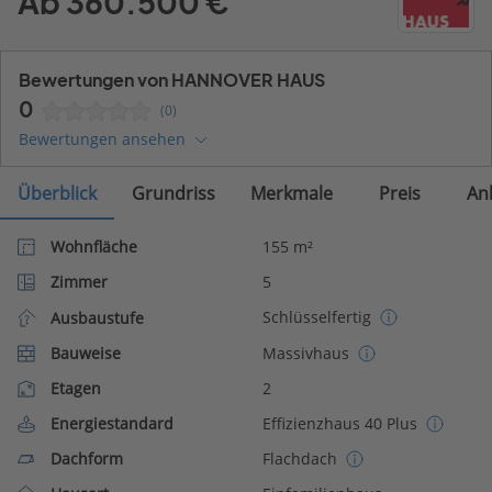
Ab 360.500 €
Bewertungen von HANNOVER HAUS
0
(0)
Bewertungen ansehen
Überblick
Grundriss
Merkmale
Preis
An
Wohnfläche
155 m²
Zimmer
5
Schlüsselfertig
Ausbaustufe
Bauweise
Massivhaus
Etagen
2
Energiestandard
Effizienzhaus 40 Plus
Dachform
Flachdach