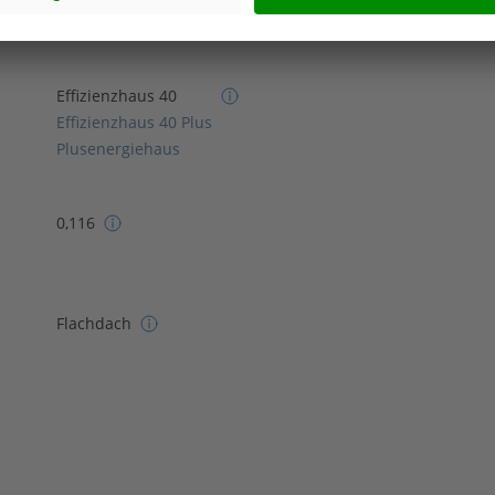
Effizienzhaus 40
Effizienzhaus 40 Plus
Plusenergiehaus
0,116
Flachdach