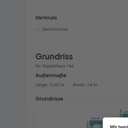
Merkmale
Dachterrasse
Grundriss
für Doppelhaus 144
Außenmaße
Länge: 12,47 m
Breite: 7,4 m
Grundrisse