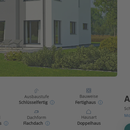
Bauweise
Ausbaustufe
A
Fertighaus
Schlüsselfertig
Sch
Mo
Hausart
d
Dachform
Doppelhaus
s
Flachdach