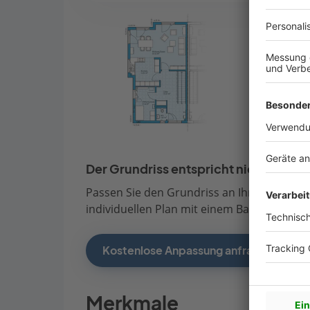
Der Grundriss entspricht nicht Ihren
Passen Sie den Grundriss an Ihre persönli
individuellen Plan mit einem Bauberater de
Kostenlose Anpassung anfragen
Merkmale