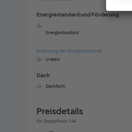
Energiestandard und Förderung
Energiestandard
Bedeutung der Energiestandards
U-Wert
Dach
Dachform
Preisdetails
für Doppelhaus 144