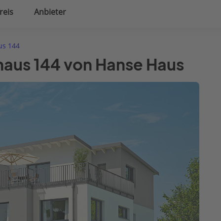
reis
Anbieter
uplanung
Hausausstattung
us 144
aus 144 von Hanse Haus