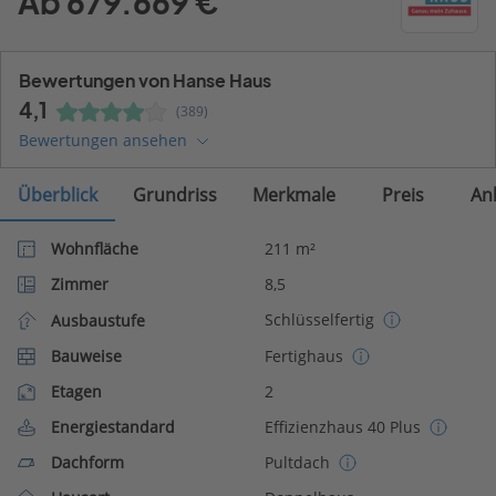
Ab 679.669 €
Bewertungen von Hanse Haus
4,1
(389)
Bewertungen ansehen
Überblick
Grundriss
Merkmale
Preis
An
Wohnfläche
211 m²
Zimmer
8,5
Schlüsselfertig
Ausbaustufe
Bauweise
Fertighaus
Etagen
2
Energiestandard
Effizienzhaus 40 Plus
Dachform
Pultdach