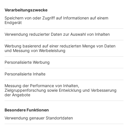
Services
Bauprojekt-Quiz
Häuser-Suche
Hausanbieter-Suche
Bauprojekt-Profil
Für Unternehmen
Ihre Baufirma auf bauen.de
Kostenloses Infogespräch