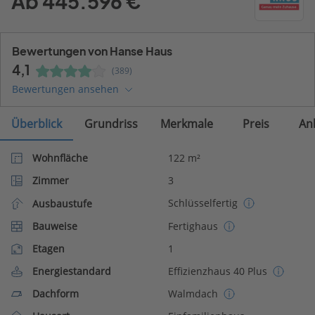
Ab 445.596 €
Bewertungen von Hanse Haus
4,1
(389)
Bewertungen ansehen
Überblick
Grundriss
Merkmale
Preis
An
Wohnfläche
122 m²
Zimmer
3
Schlüsselfertig
Ausbaustufe
Bauweise
Fertighaus
Etagen
1
Energiestandard
Effizienzhaus 40 Plus
Dachform
Walmdach