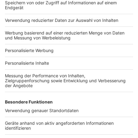
Bauprojekt-Quiz
Häuser-Suche
Hausanbieter-Suche
Bauprojekt-Profil
Für Unternehmen
Ihre Baufirma auf bauen.de
Kostenloses Infogespräch