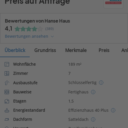
Preis auf Anfrage
Bewertungen von Hanse Haus
4,1
(389)
Bewertungen ansehen
Überblick
Grundriss
Merkmale
Preis
An
Wohnfläche
189 m²
Zimmer
7
Schlüsselfertig
Ausbaustufe
Bauweise
Fertighaus
Etagen
1,5
Energiestandard
Effizienzhaus 40 Plus
Dachform
Satteldach