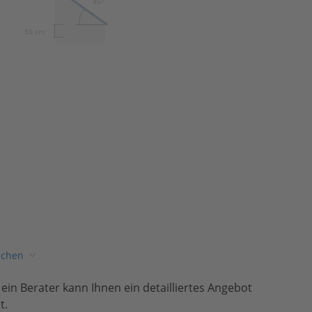
45º
50 cm
ichen
, ein Berater kann Ihnen ein detailliertes Angebot
t.