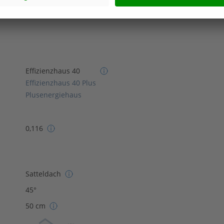
Effizienzhaus 40
Effizienzhaus 40 Plus
Plusenergiehaus
0,116
Satteldach
45°
50 cm