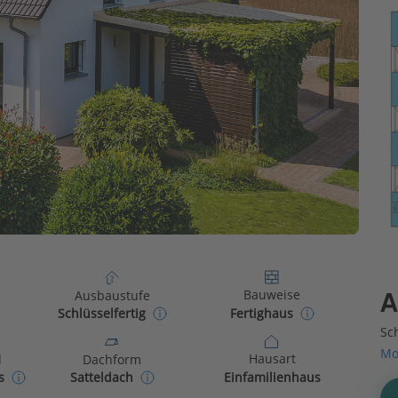
Bauweise
Ausbaustufe
A
Fertighaus
Schlüsselfertig
Sch
Mo
Hausart
d
Dachform
Einfamilienhaus
s
Satteldach