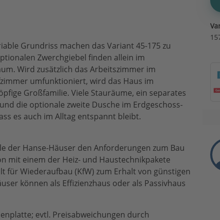
Va
15
riable Grundriss machen das Variant 45-175 zu
ptionalen Zwerchgiebel finden allein im
um. Wird zusätzlich das Arbeitszimmer im
fzimmer umfunktioniert, wird das Haus im
fige Großfamilie. Viele Stauräume, ein separates
nd die optionale zweite Dusche im Erdgeschoss-
ss es auch im Alltag entspannt bleibt.
lle der Hanse-Häuser den Anforderungen zum Bau
on mit einem der Heiz- und Haustechnikpakete
alt für Wiederaufbau (KfW) zum Erhalt von günstigen
user können als Effizienzhaus oder als Passivhaus
denplatte; evtl. Preisabweichungen durch