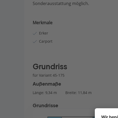
Sonderausstattung möglich.
Merkmale
Erker
Carport
Grundriss
für Variant 45-175
Außenmaße
Länge: 9,34 m
Breite: 11,84 m
Grundrisse