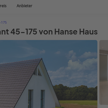
reis
Anbieter
uplanung
Hausausstattung
5-175
ant 45-175 von Hanse Haus