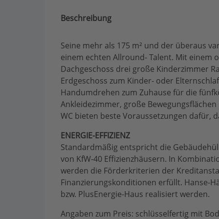
Beschreibung
Seine mehr als 175 m² und der überaus va
einem echten Allround- Talent. Mit einem o
Dachgeschoss drei große Kinderzimmer Ra
Erdgeschoss zum Kinder- oder Elternschla
Handumdrehen zum Zuhause für die fünfköp
Ankleidezimmer, große Bewegungsflächen u
WC bieten beste Voraussetzungen dafür, da
ENERGIE-EFFIZIENZ
Standardmäßig entspricht die Gebäudehü
von KfW-40 Effizienzhäusern. In Kombinati
werden die Förderkriterien der Kreditanst
Finanzierungskonditionen erfüllt. Hanse-Hä
bzw. PlusEnergie-Haus realisiert werden.
Angaben zum Preis: schlüsselfertig mit Bo