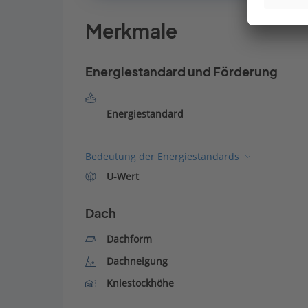
Merkmale
Energiestandard und Förderung
Energiestandard
Bedeutung der Energiestandards
U-Wert
Dach
Dachform
Dachneigung
Kniestockhöhe