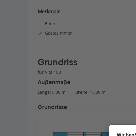
Merkmale
Erker
Gästezimmer
Grundriss
für Vita 180
Außenmaße
Länge: 8,09 m
Breite: 13,09 m
Grundrisse