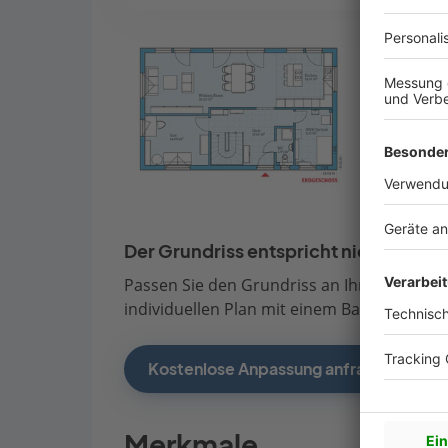
Der Grundriss entspricht nicht Ihren
Passen Sie den Grundriss an Ihre persönli
individuellen Plan mit einem Bauberater de
Kostenlose Anpassung anfragen
Merkmale