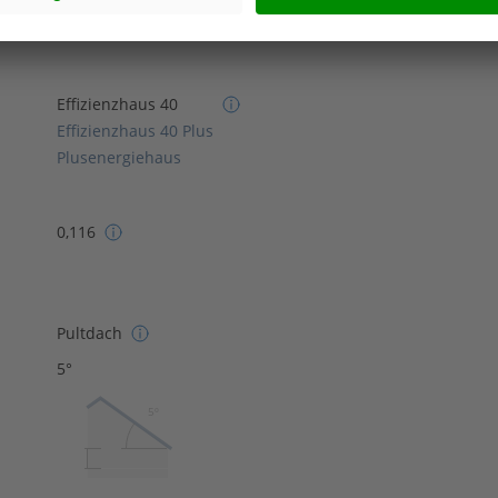
Effizienzhaus 40
Effizienzhaus 40 Plus
Plusenergiehaus
0,116
Pultdach
5°
5º