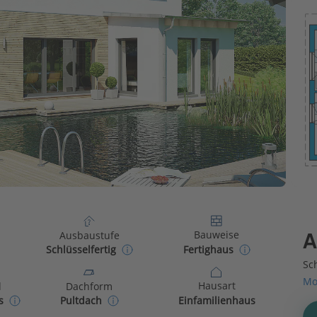
Bauweise
Ausbaustufe
A
Fertighaus
Schlüsselfertig
Sch
Mo
Hausart
d
Dachform
Einfamilienhaus
s
Pultdach