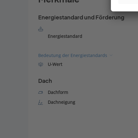
Energiestandard und Förderung
Energiestandard
Bedeutung der Energiestandards
U-Wert
Dach
Dachform
Dachneigung