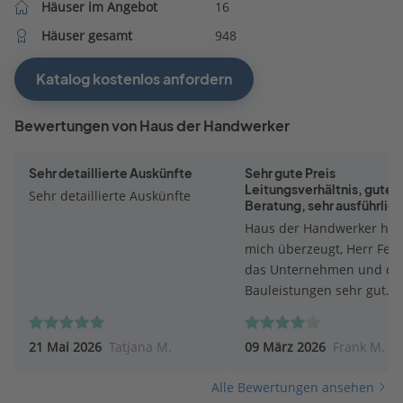
Häuser im Angebot
16
Häuser gesamt
948
Katalog kostenlos anfordern
Bewertungen von Haus der Handwerker
Sehr detaillierte Auskünfte
Sehr gute Preis
Leitungsverhältnis, gute
Sehr detaillierte Auskünfte
Beratung, sehr ausführlic
und offene Beratung
Haus der Handwerker hat
mich überzeugt, Herr Feil 
das Unternehmen und di
Bauleistungen sehr gut
präsentiert. Auch das preis
Leistungsverhältnis ist für
21 Mai 2026
Tatjana M.
09 März 2026
Frank M.
mich sehr gut, natürlich 
erst zum Schluss eine
Alle Bewertungen ansehen
ausführliche Bewertung