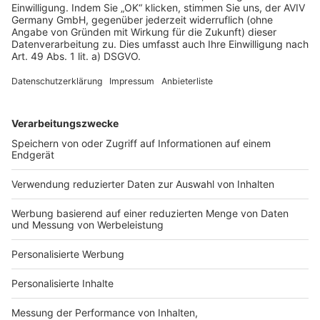
Datenschutz
Impressum
Fotonachweis
Services
Bauprojekt-Quiz
Häuser-Suche
Hausanbieter-Suche
Bauprojekt-Profil
Für Unternehmen
Ihre Baufirma auf bauen.de
Kostenloses Infogespräch