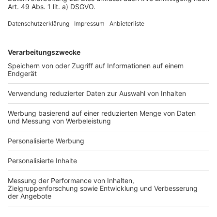
Fotonachweis
Services
Bauprojekt-Quiz
Häuser-Suche
Hausanbieter-Suche
Bauprojekt-Profil
Für Unternehmen
Ihre Baufirma auf bauen.de
Kostenloses Infogespräch