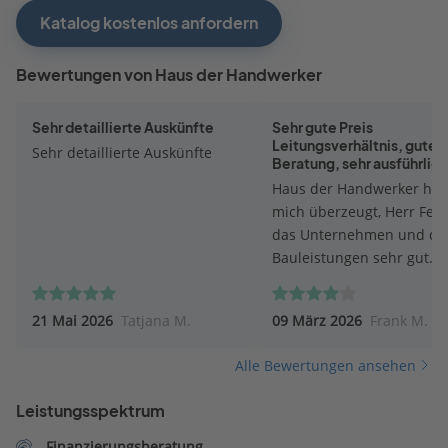
Katalog kostenlos anfordern
Bewertungen von Haus der Handwerker
Sehr detaillierte Auskünfte
Sehr gute Preis
Leitungsverhältnis, gute
Sehr detaillierte Auskünfte
Beratung, sehr ausführlic
und offene Beratung
Haus der Handwerker hat
mich überzeugt, Herr Feil 
das Unternehmen und di
Bauleistungen sehr gut
präsentiert. Auch das preis
Leistungsverhältnis ist für
21 Mai 2026
Tatjana M.
09 März 2026
Frank M.
mich sehr gut, natürlich 
erst zum Schluss eine
Alle Bewertungen ansehen
ausführliche Bewertung
gemacht werden, bis zum
Leistungsspektrum
jetzigen Stand gehört HD
den Favoriten !!
Finanzierungsberatung