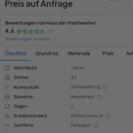
Preis auf Anfrage
Bewertungen von Haus der Handwerker
4,6
(5)
Bewertungen ansehen
Überblick
Grundriss
Merkmale
Preis
An
Wohnfläche
118 m²
Zimmer
4,5
Schlüsselfertig
Ausbaustufe
Bauweise
Massivhaus
Etagen
2
Energiestandard
Effizienzhaus 55
Dachform
Flachdach