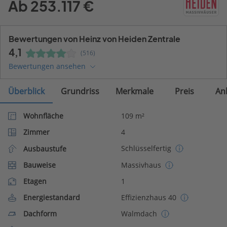
Ab 253.117 €
Bewertungen von Heinz von Heiden Zentrale
4,1
(516)
Bewertungen ansehen
Überblick
Grundriss
Merkmale
Preis
An
Wohnfläche
109 m²
Zimmer
4
Schlüsselfertig
Ausbaustufe
Bauweise
Massivhaus
Etagen
1
Energiestandard
Effizienzhaus 40
Dachform
Walmdach