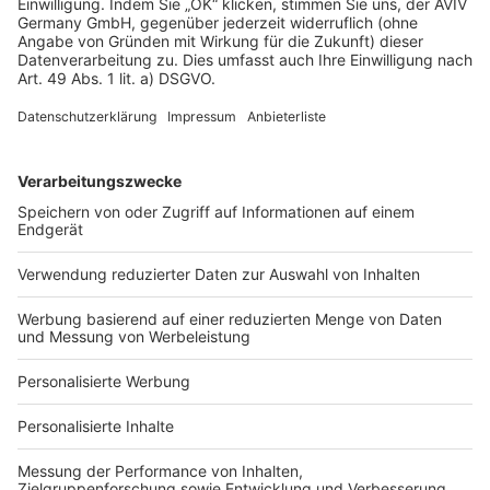
Datenschutz
Impressum
Fotonachweis
Services
Bauprojekt-Quiz
Häuser-Suche
Hausanbieter-Suche
Bauprojekt-Profil
Für Unternehmen
Ihre Baufirma auf bauen.de
Kostenloses Infogespräch