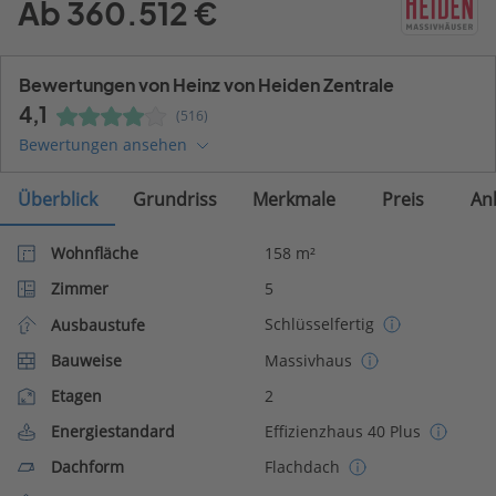
Ab 360.512 €
Bewertungen von Heinz von Heiden Zentrale
4,1
(516)
Bewertungen ansehen
Überblick
Grundriss
Merkmale
Preis
An
Wohnfläche
158 m²
Zimmer
5
Schlüsselfertig
Ausbaustufe
Bauweise
Massivhaus
Etagen
2
Energiestandard
Effizienzhaus 40 Plus
Dachform
Flachdach