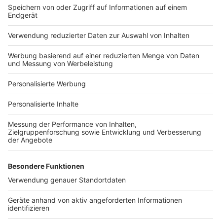
Bauprojekt-Quiz
Häuser-Suche
Hausanbieter-Suche
Bauprojekt-Profil
Für Unternehmen
Ihre Baufirma auf bauen.de
Kostenloses Infogespräch