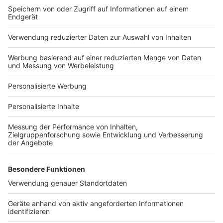
Bauprojekt-Quiz
Häuser-Suche
Hausanbieter-Suche
Bauprojekt-Profil
Für Unternehmen
Ihre Baufirma auf bauen.de
Kostenloses Infogespräch