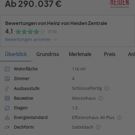
Ab 290.037 €
Bewertungen von Heinz von Heiden Zentrale
4,1
(516)
Bewertungen ansehen
Überblick
Grundriss
Merkmale
Preis
An
Wohnfläche
116 m²
Zimmer
4
Schlüsselfertig
Ausbaustufe
Bauweise
Massivhaus
Etagen
1,5
Energiestandard
Effizienzhaus 40 Plus
Dachform
Satteldach