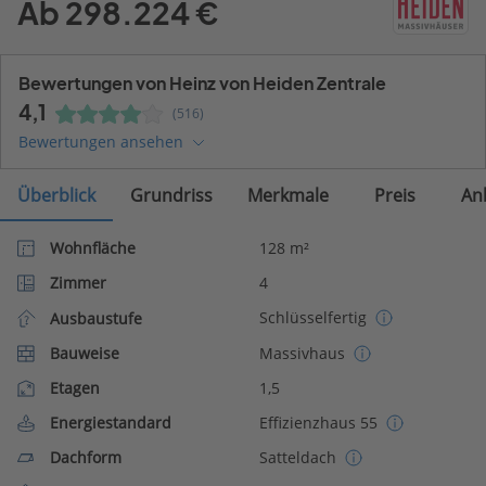
Ab 298.224 €
Bewertungen von Heinz von Heiden Zentrale
4,1
(516)
Bewertungen ansehen
Überblick
Grundriss
Merkmale
Preis
An
Wohnfläche
128 m²
Zimmer
4
Schlüsselfertig
Ausbaustufe
Bauweise
Massivhaus
Etagen
1,5
Energiestandard
Effizienzhaus 55
Dachform
Satteldach