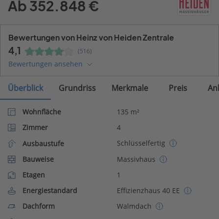
Ab 352.848 €
Bewertungen von Heinz von Heiden Zentrale
4,1
(516)
Bewertungen ansehen
Überblick
Grundriss
Merkmale
Preis
An
Wohnfläche
135 m²
Zimmer
4
Schlüsselfertig
Ausbaustufe
Bauweise
Massivhaus
Etagen
1
Energiestandard
Effizienzhaus 40 EE
Dachform
Walmdach