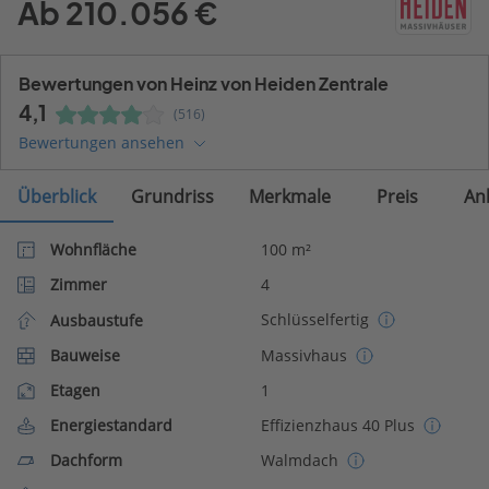
Ab 210.056 €
Bewertungen von Heinz von Heiden Zentrale
4,1
(516)
Bewertungen ansehen
Überblick
Grundriss
Merkmale
Preis
An
Wohnfläche
100 m²
Zimmer
4
Schlüsselfertig
Ausbaustufe
Bauweise
Massivhaus
Etagen
1
Energiestandard
Effizienzhaus 40 Plus
Dachform
Walmdach