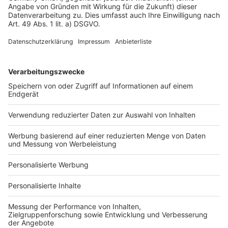
Impressum
Fotonachweis
Services
Bauprojekt-Quiz
Häuser-Suche
Hausanbieter-Suche
Bauprojekt-Profil
Für Unternehmen
Ihre Baufirma auf bauen.de
Kostenloses Infogespräch