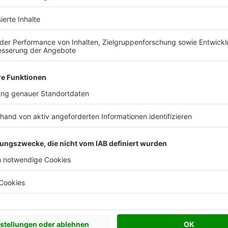
 Vorstellungen?
chen Bedürfnisse an und besprechen Sie Ihren
s Anbieters.
Effizienzhaus 40
Effizienzhaus 40 Plus