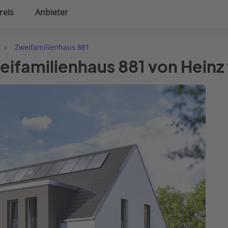
reis
Anbieter
uplanung
Hausausstattung
›
Zweifamilienhaus 881
ifamilienhaus 881 von Heinz