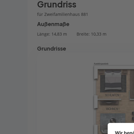
Grundriss
für Zweifamilienhaus 881
Außenmaße
Länge: 14,83 m
Breite: 10,33 m
Grundrisse