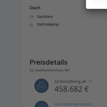
Dach
Dachform
Dachneigung
Preisdetails
für Zweifamilienhaus 881
Schlüsselfertig ab
458.682 €
Geschätzte Monatsrate