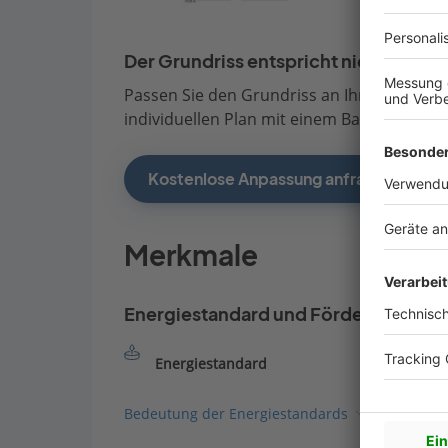
Der Grundriss entspricht nicht Ihren
Passen Sie den Grundriss an Ihre persönli
individuellen Plan mit einem Bauberater de
Kostenlose Anpassung anfragen
Merkmale
Energiestandard und Förderung
Energiestandard
Bedeutung der Energiestandards