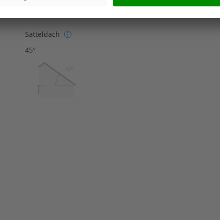
Satteldach
45°
45º