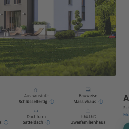
Bauweise
Ausbaustufe
A
Massivhaus
Schlüsselfertig
Sch
Mo
Hausart
d
Dachform
Zweifamilienhaus
s
Satteldach