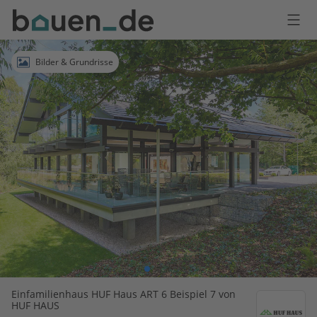
Bauen
Logo
Anmelden
Bilder & Grundrisse
Einfamilienhaus HUF Haus ART 6 Beispiel 7 von
HUF HAUS