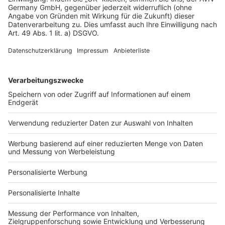
Datenschutz
Impressum
Fotonachweis
Services
Bauprojekt-Quiz
Häuser-Suche
Hausanbieter-Suche
Bauprojekt-Profil
Für Unternehmen
Ihre Baufirma auf bauen.de
Kostenloses Infogespräch