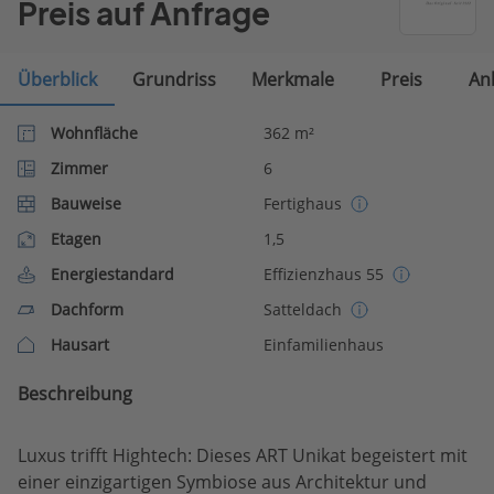
Preis auf Anfrage
Überblick
Grundriss
Merkmale
Preis
An
Wohnfläche
362 m²
Zimmer
6
Bauweise
Fertighaus
Etagen
1,5
Energiestandard
Effizienzhaus 55
Dachform
Satteldach
Hausart
Einfamilienhaus
Beschreibung
Luxus trifft Hightech: Dieses ART Unikat begeistert mit
einer einzigartigen Symbiose aus Architektur und