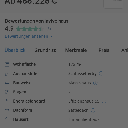
Ab 466.226 €
Bewertungen von invivo haus
4,9
(8)
Bewertungen ansehen
Überblick
Grundriss
Merkmale
Preis
An
Wohnfläche
175 m²
Schlüsselfertig
Ausbaustufe
Bauweise
Massivhaus
Etagen
2
Energiestandard
Effizienzhaus 55
Dachform
Satteldach
Hausart
Einfamilienhaus