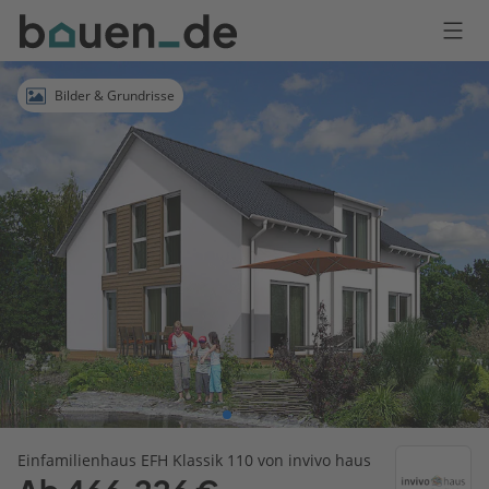
Bauen
Logo
Anmelden
Bilder & Grundrisse
Einfamilienhaus EFH Klassik 110 von invivo haus