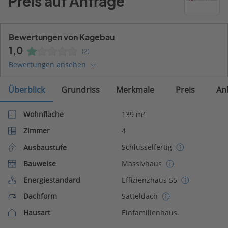
Preis auf Anfrage
Bewertungen von Kagebau
1,0
(2)
Bewertungen ansehen
Überblick
Grundriss
Merkmale
Preis
An
Wohnfläche
139 m²
Zimmer
4
Schlüsselfertig
Ausbaustufe
Bauweise
Massivhaus
Energiestandard
Effizienzhaus 55
Dachform
Satteldach
Hausart
Einfamilienhaus