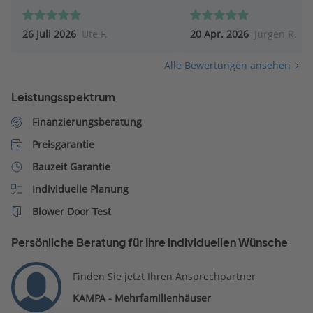
Information und Beratung. Ein
werden kann.
zweiter Termin unter
26 Juli 2026
Ute F.
20 Apr. 2026
Jürgen R.
Einbeziehung der
Energieberatung steht an.
Alle Bewertungen ansehen
Auch den Kontakt mit dem
Finanzexperten hat sie
Leistungsspektrum
vermittelt.
Finanzierungsberatung
Preisgarantie
Bauzeit Garantie
Individuelle Planung
Blower Door Test
Persönliche Beratung für Ihre individuellen Wünsche
Finden Sie jetzt Ihren Ansprechpartner
KAMPA - Mehrfamilienhäuser