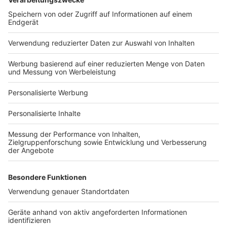
Bauprojekt-Quiz
Häuser-Suche
Hausanbieter-Suche
Bauprojekt-Profil
Für Unternehmen
Ihre Baufirma auf bauen.de
Kostenloses Infogespräch