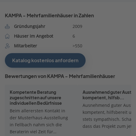
KAMPA - Mehrfamilienhäuser in Zahlen
Gründungsjahr
2009
Häuser im Angebot
6
Mitarbeiter
>550
Katalog kostenlos anfordern
Bewertungen von KAMPA - Mehrfamilienhäuser
Kompetente Beratung
Ausnehmend guter Austau
zugeschnitten auf unsere
kompetent, hilfsb...
individuellen Bedürfnisse
Ausnehmend guter Austa
Beim allerersten Kontakt in
kompetent, hilfsbereit un
der Musterhaus-Ausstellung
stets sympathisch. Schade
in Fellbach nahm sich die
dass das Projekt zum jetz
Beraterin viel Zeit für
Zeitpunkt nicht realisiert