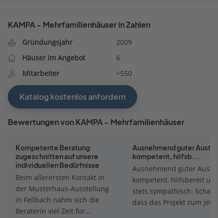
KAMPA - Mehrfamilienhäuser in Zahlen
Gründungsjahr
2009
Häuser im Angebot
6
Mitarbeiter
>550
Katalog kostenlos anfordern
Bewertungen von KAMPA - Mehrfamilienhäuser
Kompetente Beratung
Ausnehmend guter Austau
zugeschnitten auf unsere
kompetent, hilfsb...
individuellen Bedürfnisse
Ausnehmend guter Austa
Beim allerersten Kontakt in
kompetent, hilfsbereit un
der Musterhaus-Ausstellung
stets sympathisch. Schade
in Fellbach nahm sich die
dass das Projekt zum jetz
Beraterin viel Zeit für
Zeitpunkt nicht realisiert