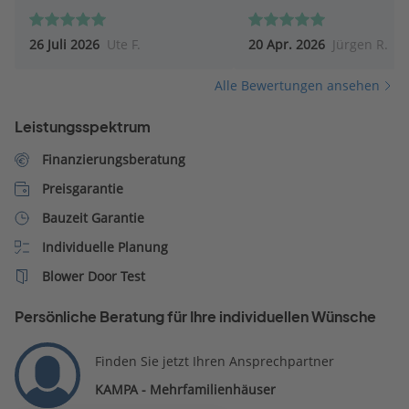
Information und Beratung. Ein
werden kann.
zweiter Termin unter
26 Juli 2026
Ute F.
20 Apr. 2026
Jürgen R.
Einbeziehung der
Energieberatung steht an.
Alle Bewertungen ansehen
Auch den Kontakt mit dem
Finanzexperten hat sie
Leistungsspektrum
vermittelt.
Finanzierungsberatung
Preisgarantie
Bauzeit Garantie
Individuelle Planung
Blower Door Test
Persönliche Beratung für Ihre individuellen Wünsche
Finden Sie jetzt Ihren Ansprechpartner
KAMPA - Mehrfamilienhäuser