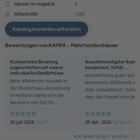
Häuser im Angebot
6
Mitarbeiter
>550
Katalog kostenlos anfordern
Bewertungen von KAMPA - Mehrfamilienhäuser
Kompetente Beratung
Ausnehmend guter Austau
zugeschnitten auf unsere
kompetent, hilfsb...
individuellen Bedürfnisse
Ausnehmend guter Austa
Beim allerersten Kontakt in
kompetent, hilfsbereit un
der Musterhaus-Ausstellung
stets sympathisch. Schade
in Fellbach nahm sich die
dass das Projekt zum jetz
Beraterin viel Zeit für
Zeitpunkt nicht realisiert
Information und Beratung. Ein
werden kann.
zweiter Termin unter
26 Juli 2026
Ute F.
20 Apr. 2026
Jürgen R.
Einbeziehung der
Energieberatung steht an.
Alle Bewertungen ansehen
Auch den Kontakt mit dem