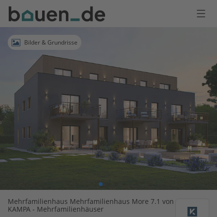
Bauen
Logo
Anmelden
Bilder & Grundrisse
Mehrfamilienhaus Mehrfamilienhaus More 7.1 von
KAMPA - Mehrfamilienhäuser