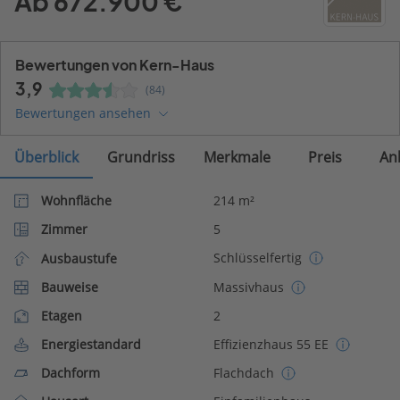
Ab 672.900 €
Bewertungen von Kern-Haus
3,9
(84)
Bewertungen ansehen
Überblick
Grundriss
Merkmale
Preis
An
Wohnfläche
214 m²
Zimmer
5
Schlüsselfertig
Ausbaustufe
Bauweise
Massivhaus
Etagen
2
Energiestandard
Effizienzhaus 55 EE
Dachform
Flachdach