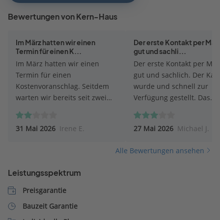
Bewertungen von Kern-Haus
Im März hatten wir einen
Der erste Kontakt per Mail
Termin für einen K...
gut und sachli...
Im März hatten wir einen
Der erste Kontakt per Mai
Termin für einen
gut und sachlich. Der Kat
Kostenvoranschlag. Seitdem
wurde und schnell zur
warten wir bereits seit zwei
Verfügung gestellt. Das
Monaten auf eine
Beratungsgespräch fand a
Rückmeldung. Nach einem
Online Meeting statt, was
31 Mai 2026
Irene E.
27 Mai 2026
Michael J.
Anruf wurde uns ein Rückruf
sehr entgegen kam. Wäh
zugesagt, der jedoch bis heute
des Gesprächs traten leid
Alle Bewertungen ansehen
nicht erfolgt ist. Für mich wirkt
einige Wiederspüche auf.
das leider so, als besteht keine
Fragen zu Musterhäusern
Leistungsspektrum
Interesse an dem Auftrag.
dem Katalog konnte nicht
Schade, denn eine kurze
geantwortet werden. Auc
Preisgarantie
Absage oder Information
wurde man gefühlt dazu
Bauzeit Garantie
hätten wir erwartet.
aufgefordert den