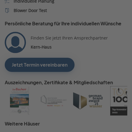
Individuelle Planung
angegebenen
Finanzierungsrahmen star
Blower Door Test
erhöhen. Oder das erst
angepriesen Qualitätsniv
Persönliche Beratung für Ihre individuellen Wünsche
zu reduzieren. Im weiteren
Verlauf wurde noch eine
Finden Sie jetzt Ihren Ansprechpartner
Befragung durchgeführt,
Kern-Haus
welche von der Fragestell
sehr irritierend war. Ein
weiteres Gespräch wurde 
Jetzt Termin vereinbaren
durchgeführt.
Auszeichnungen, Zertifikate & Mitgliedschaften
Weitere Häuser