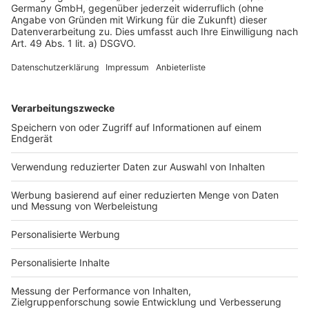
Datenschutz
Impressum
Fotonachweis
Services
Bauprojekt-Quiz
Häuser-Suche
Hausanbieter-Suche
Bauprojekt-Profil
Für Unternehmen
Ihre Baufirma auf bauen.de
Kostenloses Infogespräch