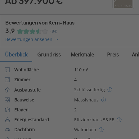
Ab 397.900 €
Bewertungen von Kern-Haus
3,9
(84)
Bewertungen ansehen
Überblick
Grundriss
Merkmale
Preis
An
Wohnfläche
110 m²
Zimmer
4
Schlüsselfertig
Ausbaustufe
Bauweise
Massivhaus
Etagen
2
Energiestandard
Effizienzhaus 55 EE
Dachform
Walmdach