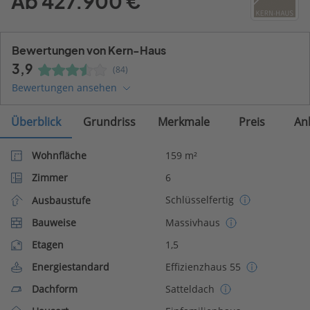
Ab 427.900 €
Bewertungen von Kern-Haus
3,9
(84)
Bewertungen ansehen
Überblick
Grundriss
Merkmale
Preis
An
Wohnfläche
159 m²
Zimmer
6
Schlüsselfertig
Ausbaustufe
Bauweise
Massivhaus
Etagen
1,5
Energiestandard
Effizienzhaus 55
Dachform
Satteldach