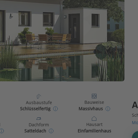
Bauweise
Ausbaustufe
A
Massivhaus
Schlüsselfertig
Sch
Mo
Hausart
d
Dachform
Einfamilienhaus
Satteldach