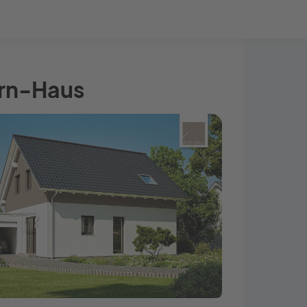
Bauprojekt-Quiz
Mein Konto
Baupartner
Anmelden
ern-Haus