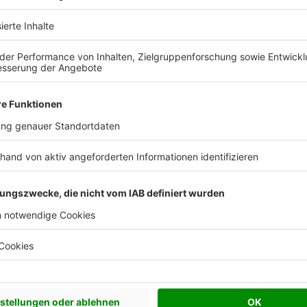
 Vorstellungen?
chen Bedürfnisse an und besprechen Sie Ihren
s Anbieters.
Effizienzhaus 55