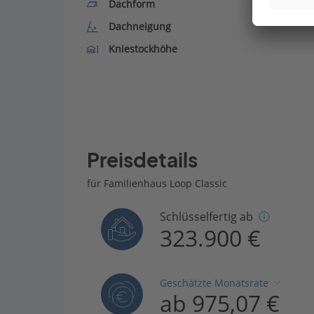
Dachform
Dachneigung
Kniestockhöhe
Preisdetails
für Familienhaus Loop Classic
Schlüsselfertig ab
323.900 €
Geschätzte Monatsrate
ab 975,07 €