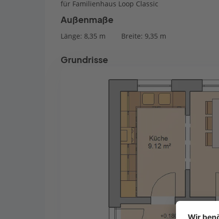
für Familienhaus Loop Classic
Außenmaße
Länge: 8,35 m
Breite: 9,35 m
Grundrisse