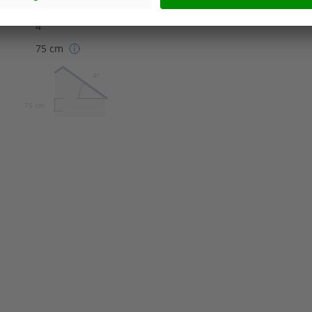
Satteldach
4°
75 cm
4º
75 cm