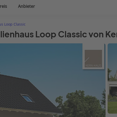
reis
Anbieter
uplanung
Hausausstattung
s Loop Classic
ilienhaus Loop Classic von K