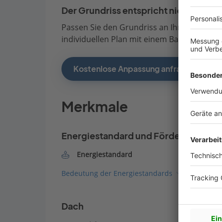
Der Grundriss entspricht nicht Ihren
Passen Sie den Grundriss an Ihre persönli
individuellen Plan mit einem Bauberater de
Kostenlose Anpassung anfragen
Merkmale
Energiestandard und Förderung
Energiestandard
Bedeutung der Energiestandards
Dach