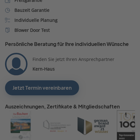
Preisgarantie
Absage oder Information
wurde man gefühlt dazu
Bauzeit Garantie
hätten wir erwartet.
aufgefordert den
Individuelle Planung
angegebenen
Finanzierungsrahmen star
Blower Door Test
erhöhen. Oder das erst
angepriesen Qualitätsniv
Persönliche Beratung für Ihre individuellen Wünsche
zu reduzieren. Im weiteren
Verlauf wurde noch eine
Finden Sie jetzt Ihren Ansprechpartner
Befragung durchgeführt,
Kern-Haus
welche von der Fragestell
sehr irritierend war. Ein
weiteres Gespräch wurde 
Jetzt Termin vereinbaren
durchgeführt.
Auszeichnungen, Zertifikate & Mitgliedschaften