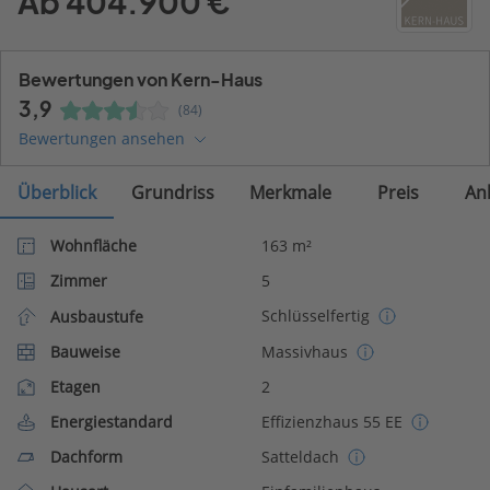
Ab 404.900 €
Bewertungen von Kern-Haus
3,9
(84)
Bewertungen ansehen
Überblick
Grundriss
Merkmale
Preis
An
Wohnfläche
163 m²
Zimmer
5
Schlüsselfertig
Ausbaustufe
Bauweise
Massivhaus
Etagen
2
Energiestandard
Effizienzhaus 55 EE
Dachform
Satteldach