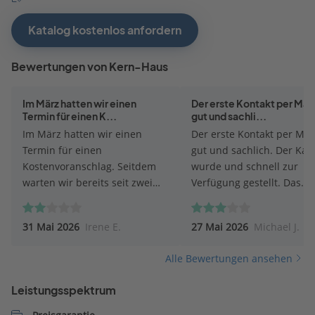
Katalog kostenlos anfordern
Bewertungen von Kern-Haus
Im März hatten wir einen
Der erste Kontakt per Mail
Termin für einen K...
gut und sachli...
Im März hatten wir einen
Der erste Kontakt per Mai
Termin für einen
gut und sachlich. Der Kat
Kostenvoranschlag. Seitdem
wurde und schnell zur
warten wir bereits seit zwei
Verfügung gestellt. Das
Monaten auf eine
Beratungsgespräch fand a
Rückmeldung. Nach einem
Online Meeting statt, was
31 Mai 2026
Irene E.
27 Mai 2026
Michael J.
Anruf wurde uns ein Rückruf
sehr entgegen kam. Wäh
zugesagt, der jedoch bis heute
des Gesprächs traten leid
Alle Bewertungen ansehen
nicht erfolgt ist. Für mich wirkt
einige Wiederspüche auf.
das leider so, als besteht keine
Fragen zu Musterhäusern
Leistungsspektrum
Interesse an dem Auftrag.
dem Katalog konnte nicht
Schade, denn eine kurze
geantwortet werden. Auc