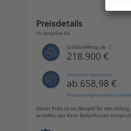
Preisdetails
für Bungalow Dia
Schlüsselfertig ab
218.900 €
Geschätzte Monatsrate
ab 658,98 €
Finanzierungen kostenlos vergle
Dieser Preis ist ein Beispiel für den Anfang
erstellen, das Ihren Bedürfnissen entsprich