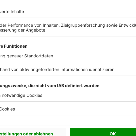
Effizienzhaus 55
Satteldach
18°
18º