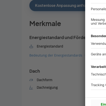
Kostenlose Anpassung anfragen
Merkmale
Energiestandard und Förderung
Energiestandard
Bedeutung der Energiestandards
Dach
Dachform
Dachneigung