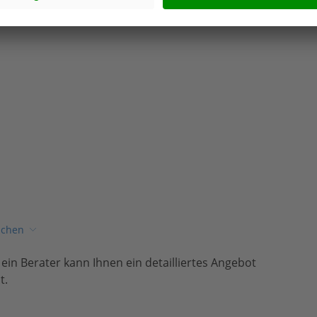
ichen
, ein Berater kann Ihnen ein detailliertes Angebot
t.