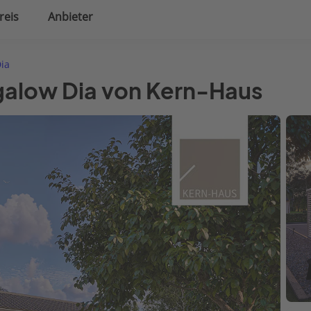
reis
Anbieter
uplanung
Hausausstattung
ia
galow Dia von Kern-Haus