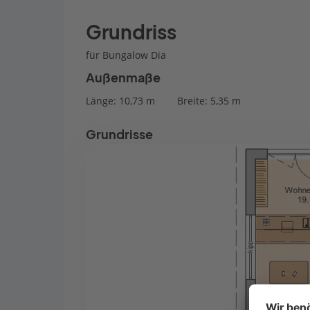
Grundriss
für Bungalow Dia
Außenmaße
Länge: 10,73 m
Breite: 5,35 m
Grundrisse