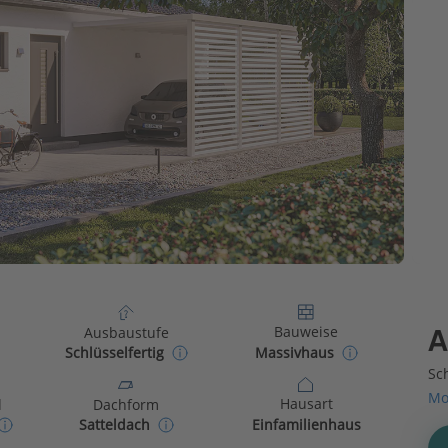
Bauweise
Ausbaustufe
A
Massivhaus
Schlüsselfertig
Sch
Mo
Hausart
d
Dachform
Einfamilienhaus
Satteldach