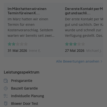
Im März hatten wir einen
Der erste Kontakt per Mail
Termin für einen K...
gut und sachli...
Im März hatten wir einen
Der erste Kontakt per Mai
Termin für einen
gut und sachlich. Der Kat
Kostenvoranschlag. Seitdem
wurde und schnell zur
warten wir bereits seit zwei
Verfügung gestellt. Das
Monaten auf eine
Beratungsgespräch fand a
Rückmeldung. Nach einem
Online Meeting statt, was
31 Mai 2026
Irene E.
27 Mai 2026
Michael J.
Anruf wurde uns ein Rückruf
sehr entgegen kam. Wäh
zugesagt, der jedoch bis heute
des Gesprächs traten leid
Alle Bewertungen ansehen
nicht erfolgt ist. Für mich wirkt
einige Wiederspüche auf.
das leider so, als besteht keine
Fragen zu Musterhäusern
Leistungsspektrum
Interesse an dem Auftrag.
dem Katalog konnte nicht
Schade, denn eine kurze
geantwortet werden. Auc
Preisgarantie
Absage oder Information
wurde man gefühlt dazu
Bauzeit Garantie
hätten wir erwartet.
aufgefordert den
Individuelle Planung
angegebenen
Finanzierungsrahmen star
Blower Door Test
erhöhen. Oder das erst