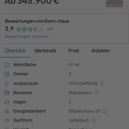
Ab 345.900 €
Bewertungen von Kern-Haus
3,9
(84)
Bewertungen ansehen
Überblick
Merkmale
Preis
Anbieter
Wohnfläche
91 m²
Zimmer
3
Schlüsselfertig
Ausbaustufe
Bauweise
Massivhaus
Etagen
2
Energiestandard
Effizienzhaus 55
Dachform
Satteldach