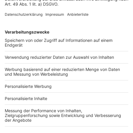
Fotonachweis
Services
Bauprojekt-Quiz
Häuser-Suche
Hausanbieter-Suche
Bauprojekt-Profil
Für Unternehmen
Ihre Baufirma auf bauen.de
Kostenloses Infogespräch