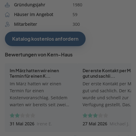
Gründungsjahr
1980
Häuser im Angebot
59
Mitarbeiter
300
Katalog kostenlos anfordern
Bewertungen von Kern-Haus
Im März hatten wir einen
Der erste Kontakt per Mail
Termin für einen K...
gut und sachli...
Im März hatten wir einen
Der erste Kontakt per Mai
Termin für einen
gut und sachlich. Der Kat
Kostenvoranschlag. Seitdem
wurde und schnell zur
warten wir bereits seit zwei
Verfügung gestellt. Das
Monaten auf eine
Beratungsgespräch fand a
Rückmeldung. Nach einem
Online Meeting statt, was
31 Mai 2026
Irene E.
27 Mai 2026
Michael J.
Anruf wurde uns ein Rückruf
sehr entgegen kam. Wäh
zugesagt, der jedoch bis heute
des Gesprächs traten leid