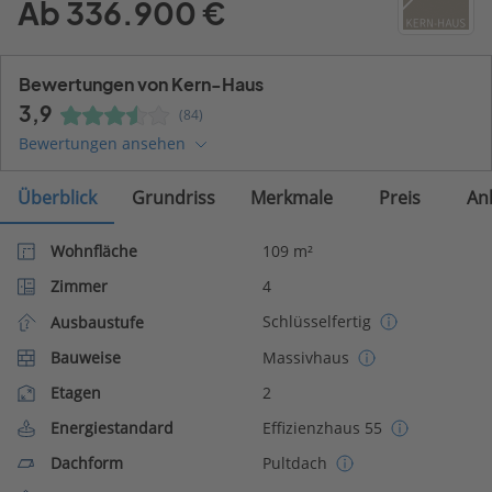
Ab 336.900 €
Bewertungen von Kern-Haus
3,9
(84)
Bewertungen ansehen
Überblick
Grundriss
Merkmale
Preis
An
Wohnfläche
109 m²
Zimmer
4
Schlüsselfertig
Ausbaustufe
Bauweise
Massivhaus
Etagen
2
Energiestandard
Effizienzhaus 55
Dachform
Pultdach