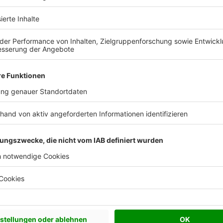
 Vorstellungen?
chen Bedürfnisse an und besprechen Sie Ihren
s Anbieters.
Effizienzhaus 55