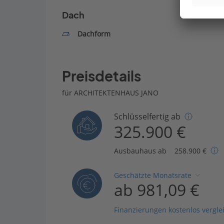
Dach
Dachform
Preisdetails
für ARCHITEKTENHAUS JANO
Schlüsselfertig ab
325.900 €
Ausbauhaus ab
258.900 €
Geschätzte Monatsrate
ab 981,09 €
Finanzierungen kostenlos vergle