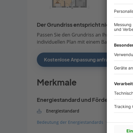
Der Grundriss entspricht nicht Ihren
Passen Sie den Grundriss an Ihre persönli
individuellen Plan mit einem Bauberater de
Kostenlose Anpassung anfragen
Merkmale
Energiestandard und Förderung
Energiestandard
Bedeutung der Energiestandards