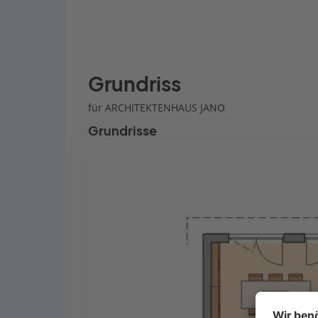
Grundriss
für ARCHITEKTENHAUS JANO
Grundrisse