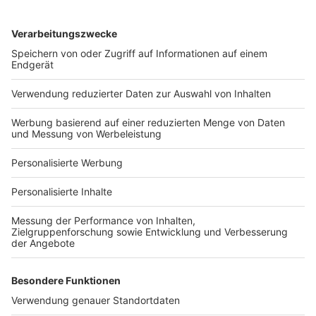
Services
Bauprojekt-Quiz
Häuser-Suche
Hausanbieter-Suche
Bauprojekt-Profil
Für Unternehmen
Ihre Baufirma auf bauen.de
Kostenloses Infogespräch