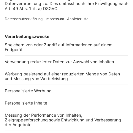
Impressum
Fotonachweis
Services
Bauprojekt-Quiz
Häuser-Suche
Hausanbieter-Suche
Bauprojekt-Profil
Für Unternehmen
Ihre Baufirma auf bauen.de
Kostenloses Infogespräch