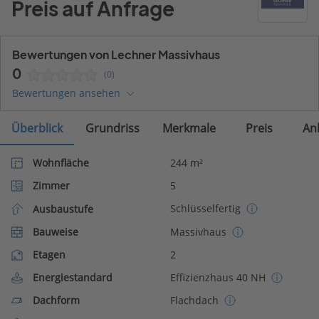
Preis auf Anfrage
Bewertungen von Lechner Massivhaus
0
(0)
Bewertungen ansehen
Überblick
Grundriss
Merkmale
Preis
An
Wohnfläche
244 m²
Zimmer
5
Schlüsselfertig
Ausbaustufe
Bauweise
Massivhaus
Etagen
2
Energiestandard
Effizienzhaus 40 NH
Dachform
Flachdach