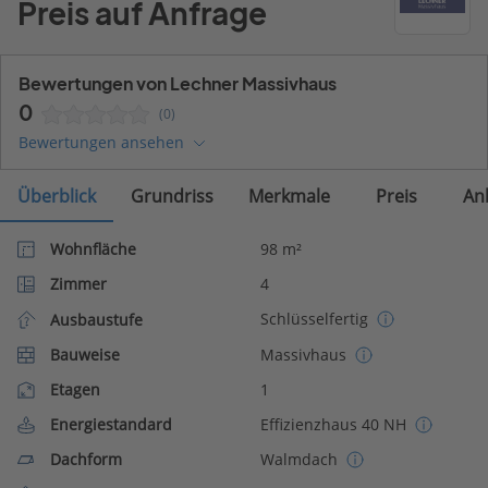
Preis auf Anfrage
Bewertungen von Lechner Massivhaus
0
(0)
Bewertungen ansehen
Überblick
Grundriss
Merkmale
Preis
An
Wohnfläche
98 m²
Zimmer
4
Schlüsselfertig
Ausbaustufe
Bauweise
Massivhaus
Etagen
1
Energiestandard
Effizienzhaus 40 NH
Dachform
Walmdach