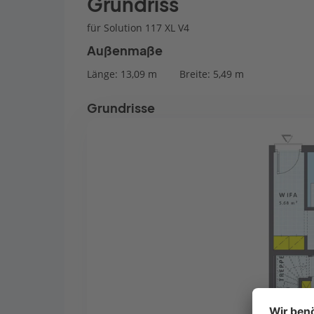
Grundriss
für Solution 117 XL V4
Außenmaße
Länge: 13,09 m
Breite: 5,49 m
Grundrisse