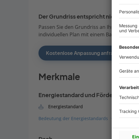
Der Grundriss entspricht nicht Ihren
Passen Sie den Grundriss an Ihre persönli
individuellen Plan mit einem Bauberater de
Kostenlose Anpassung anfragen
Merkmale
Energiestandard und Förderung
Energiestandard
Bedeutung der Energiestandards