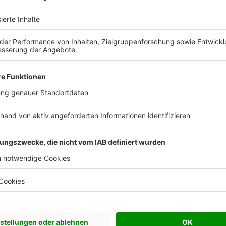
 Vorstellungen?
chen Bedürfnisse an und besprechen Sie Ihren
s Anbieters.
Effizienzhaus 55