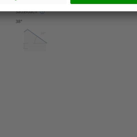
Satteldach
38°
38º