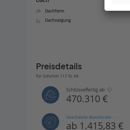
Dach
Dachform
Dachneigung
Preisdetails
für Solution 117 XL V4
Schlüsselfertig ab
470.310 €
Geschätzte Monatsrate
ab 1.415,83 €