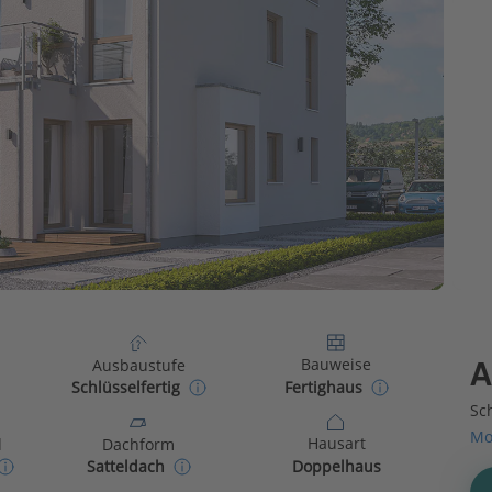
Bauweise
Ausbaustufe
A
Fertighaus
Schlüsselfertig
Sch
Mo
Hausart
d
Dachform
Doppelhaus
Satteldach