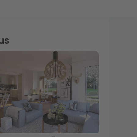
Bauprojekt-Quiz
Mein Konto
Baupartner
Anmelden
us