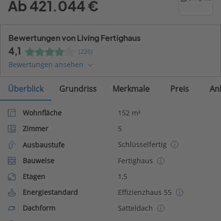
Ab 421.044 €
Bewertungen von Living Fertighaus
4,1
(226)
Bewertungen ansehen
Überblick
Grundriss
Merkmale
Preis
An
Wohnfläche
152 m²
Zimmer
5
Schlüsselfertig
Ausbaustufe
Bauweise
Fertighaus
Etagen
1,5
Energiestandard
Effizienzhaus 55
Dachform
Satteldach