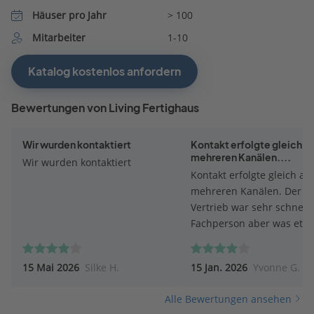
Häuser pro Jahr
> 100
Mitarbeiter
1-10
Katalog kostenlos anfordern
Bewertungen von Living Fertighaus
Wir wurden kontaktiert
Kontakt erfolgte gleich a
mehreren Kanälen....
Wir wurden kontaktiert
Kontakt erfolgte gleich au
mehreren Kanälen. Der
Vertrieb war sehr schnell.
Fachperson aber was etw
verhalten in ihrer Anspra
Wir werden voraussichtlic
15 Mai 2026
Silke H.
15 Jan. 2026
Yvonne G.
keinen Termin machen - z
viel Auswahl macht keine
Alle Bewertungen ansehen
Sinn.