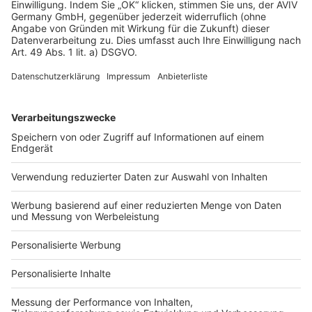
Datenschutz
Impressum
Fotonachweis
Services
Bauprojekt-Quiz
Häuser-Suche
Hausanbieter-Suche
Bauprojekt-Profil
Für Unternehmen
Ihre Baufirma auf bauen.de
Kostenloses Infogespräch