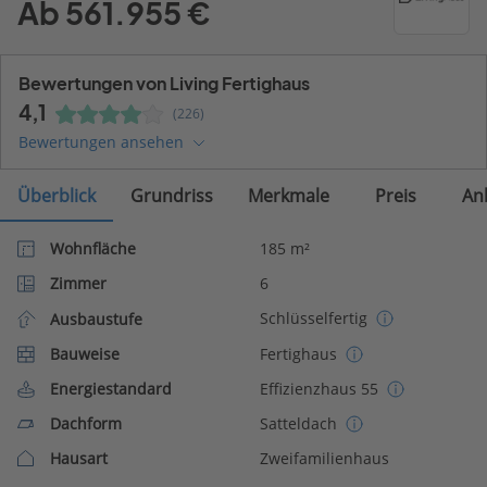
Ab 561.955 €
Bewertungen von Living Fertighaus
4,1
(226)
Bewertungen ansehen
Überblick
Grundriss
Merkmale
Preis
An
Wohnfläche
185 m²
Zimmer
6
Schlüsselfertig
Ausbaustufe
Bauweise
Fertighaus
Energiestandard
Effizienzhaus 55
Dachform
Satteldach
Hausart
Zweifamilienhaus