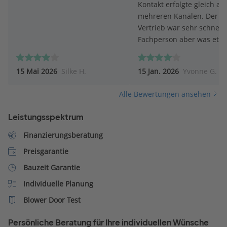
Kontakt erfolgte gleich au
mehreren Kanälen. Der
Vertrieb war sehr schnell.
Fachperson aber was etw
verhalten in ihrer Anspra
Wir werden voraussichtlic
15 Mai 2026
Silke H.
15 Jan. 2026
Yvonne G.
keinen Termin machen - z
viel Auswahl macht keine
Alle Bewertungen ansehen
Sinn.
Leistungsspektrum
Finanzierungsberatung
Preisgarantie
Bauzeit Garantie
Individuelle Planung
Blower Door Test
Persönliche Beratung für Ihre individuellen Wünsche