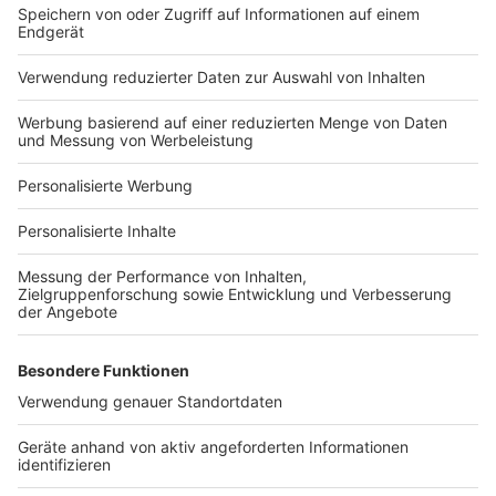
Bauprojekt-Quiz
Häuser-Suche
Hausanbieter-Suche
Bauprojekt-Profil
Für Unternehmen
Ihre Baufirma auf bauen.de
Kostenloses Infogespräch