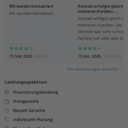
Wir wurden kontaktiert
Kontakt erfolgte gleich a
mehreren Kanälen....
Wir wurden kontaktiert
Kontakt erfolgte gleich au
mehreren Kanälen. Der
Vertrieb war sehr schnell.
Fachperson aber was etw
verhalten in ihrer Anspra
Wir werden voraussichtlic
15 Mai 2026
Silke H.
15 Jan. 2026
Yvonne G.
keinen Termin machen - z
viel Auswahl macht keine
Alle Bewertungen ansehen
Sinn.
Leistungsspektrum
Finanzierungsberatung
Preisgarantie
Bauzeit Garantie
Individuelle Planung