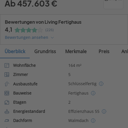
Ab 457.603 €
Bewertungen von Living Fertighaus
4,1
(226)
Bewertungen ansehen
Überblick
Grundriss
Merkmale
Preis
An
Wohnfläche
164 m²
Zimmer
5
Schlüsselfertig
Ausbaustufe
Bauweise
Fertighaus
Etagen
2
Energiestandard
Effizienzhaus 55
Dachform
Walmdach