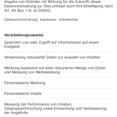
Impressum
Fotonachweis
Services
Bauprojekt-Quiz
Häuser-Suche
Hausanbieter-Suche
Bauprojekt-Profil
Für Unternehmen
Ihre Baufirma auf bauen.de
Kostenloses Infogespräch