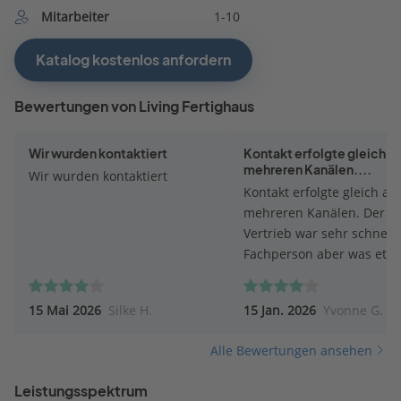
Mitarbeiter
1-10
Katalog kostenlos anfordern
Bewertungen von Living Fertighaus
Wir wurden kontaktiert
Kontakt erfolgte gleich a
mehreren Kanälen....
Wir wurden kontaktiert
Kontakt erfolgte gleich au
mehreren Kanälen. Der
Vertrieb war sehr schnell.
Fachperson aber was etw
verhalten in ihrer Anspra
Wir werden voraussichtlic
15 Mai 2026
Silke H.
15 Jan. 2026
Yvonne G.
keinen Termin machen - z
viel Auswahl macht keine
Alle Bewertungen ansehen
Sinn.
Leistungsspektrum