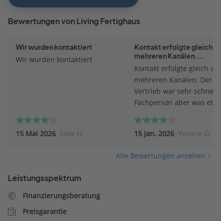
Bewertungen von Living Fertighaus
Wir wurden kontaktiert
Kontakt erfolgte gleich a
mehreren Kanälen....
Wir wurden kontaktiert
Kontakt erfolgte gleich au
mehreren Kanälen. Der
Vertrieb war sehr schnell.
Fachperson aber was etw
verhalten in ihrer Anspra
Wir werden voraussichtlic
15 Mai 2026
Silke H.
15 Jan. 2026
Yvonne G.
keinen Termin machen - z
viel Auswahl macht keine
Alle Bewertungen ansehen
Sinn.
Leistungsspektrum
Finanzierungsberatung
Preisgarantie