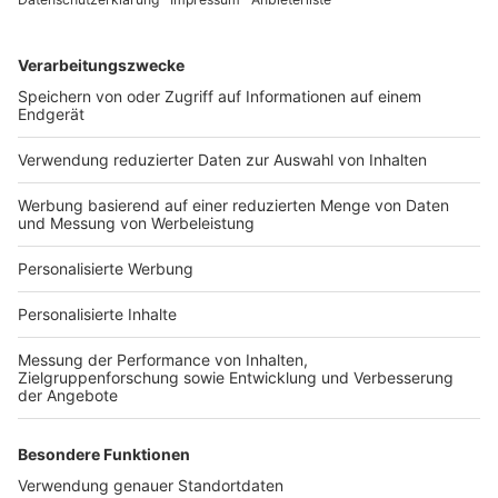
Services
Bauprojekt-Quiz
Häuser-Suche
Hausanbieter-Suche
Bauprojekt-Profil
Für Unternehmen
Ihre Baufirma auf bauen.de
Kostenloses Infogespräch