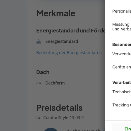
Merkmale
Energiestandard und Förderung
Energiestandard
Bedeutung der Energiestandards
Dach
Dachform
Preisdetails
für ComfortStyle 13.03 P