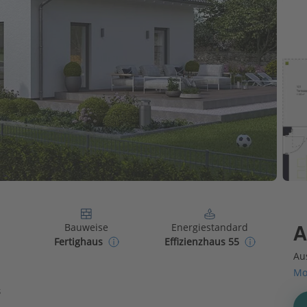
Bauweise
Energiestandard
A
Fertighaus
Effizienzhaus 55
Au
Mo
s