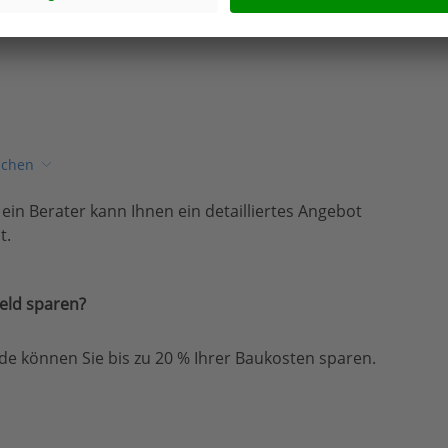
ichen
, ein Berater kann Ihnen ein detailliertes Angebot
t.
eld sparen?
e können Sie bis zu 20 % Ihrer Baukosten sparen.