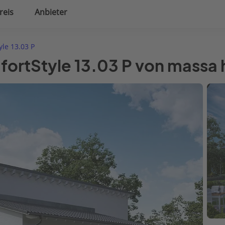
reis
Anbieter
uplanung
Hausausstattung
le 13.03 P
fortStyle 13.03 P von massa 