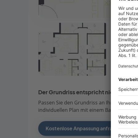
Der Grundriss entspricht nicht Ihren
Passen Sie den Grundriss an Ihre persönli
individuellen Plan mit einem Bauberater de
Kostenlose Anpassung anfragen