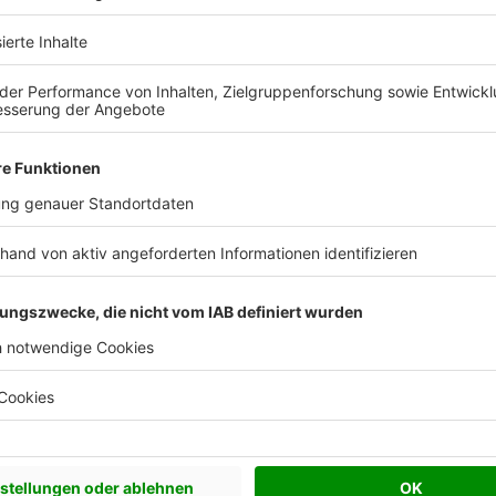
Effizienzhaus 55
Pultdach