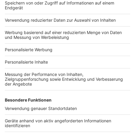
Bauprojekt-Quiz
Häuser-Suche
Hausanbieter-Suche
Bauprojekt-Profil
Für Unternehmen
Ihre Baufirma auf bauen.de
Kostenloses Infogespräch