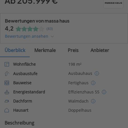
Ab 205.999 €
Bewertungen von massa haus
4,2
(83)
Bewertungen ansehen
Überblick
Merkmale
Preis
Anbieter
Wohnfläche
198 m²
Ausbauhaus
Ausbaustufe
Bauweise
Fertighaus
Energiestandard
Effizienzhaus 55
Dachform
Walmdach
Hausart
Doppelhaus
Beschreibung